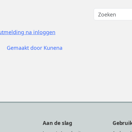
utmelding na inloggen
Gemaakt door
Kunena
Aan de slag
Gebrui