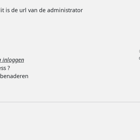
it is de url van de administrator
 inloggen
ss ?
e benaderen