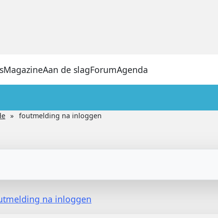
s
Magazine
Aan de slag
Forum
Agenda
de
foutmelding na inloggen
utmelding na inloggen