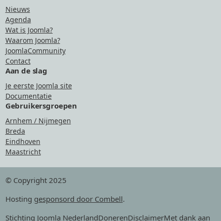
Nieuws
Agenda
Wat is Joomla?
Waarom Joomla?
JoomlaCommunity
Contact
Aan de slag
Je eerste Joomla site
Documentatie
Gebruikersgroepen
Arnhem / Nijmegen
Breda
Eindhoven
Maastricht
© Copyright 2025
Hosting
gesponsord door Combell
.
Stichting Joomla Nederland
Doneren
Disclaimer
Met dank aan