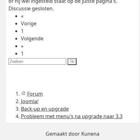
of hij wel ingesteld staat op de juiste pagina's.
Discussie gesloten.
«
Vorige
1
Volgende
»
1
Forum
Joomla!
Back-up en upgrade
Probleem met menu's na upgrade naar 3.3
Gemaakt door
Kunena