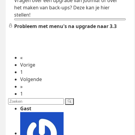
Vragen over een upgrade van Joomla! of over
het maken van back-ups? Deze kan je hier
stellen!
Probleem met menu's na upgrade naar 3.3
«
Vorige
1
Volgende
»
1
Gast