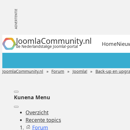
JoomlaCommunity.nl
Home
Nieu
de Nederlandstalige Joomla!-portal
JoomlaCommunity.nl
Forum
Joomla!
Back-up en upgr
Kunena Menu
Overzicht
Recente topics
Forum