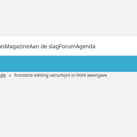
ws
Magazine
Aan de slag
Forum
Agenda
ade
frontend editing verschijnt in html weergave