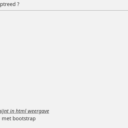
ptreed ?
hijnt in html weergave
e met bootstrap