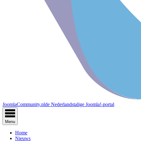
JoomlaCommunity.nl
de Nederlandstalige Joomla!-portal
Menu
Home
Nieuws