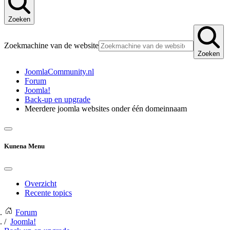
Zoeken
Zoekmachine van de website
Zoeken
JoomlaCommunity.nl
Forum
Joomla!
Back-up en upgrade
Meerdere joomla websites onder één domeinnaam
Kunena Menu
Overzicht
Recente topics
Forum
Joomla!