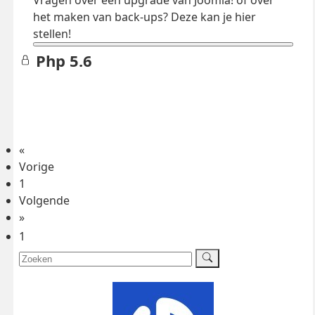
Vragen over een upgrade van Joomla! of over
het maken van back-ups? Deze kan je hier
stellen!
Php 5.6
«
Vorige
1
Volgende
»
1