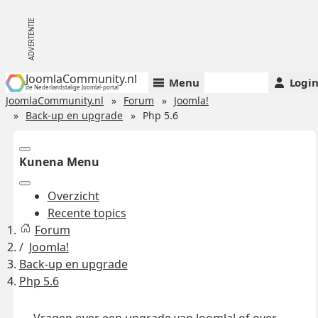
JoomlaCommunity.nl
Menu
Logi
de Nederlandstalige Joomla!-portal
JoomlaCommunity.nl
Forum
Joomla!
Back-up en upgrade
Php 5.6
Kunena Menu
Overzicht
Recente topics
Forum
Joomla!
Back-up en upgrade
Php 5.6