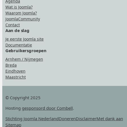
Agenda
Wat is Joomla?
Waarom Joomla?
JoomlaCommunity
Contact
Aan de slag
Je eerste Joomla site
Documentatie
Gebruikersgroepen
Arnhem / Nijmegen
Breda
Eindhoven
Maastricht
© Copyright 2025
Hosting
gesponsord door Combell
.
Stichting Joomla Nederland
Doneren
Disclaimer
Met dank aan
Sitemap