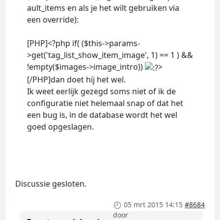
ault_items en als je het wilt gebruiken via
een override):
[PHP]<?php if( ($this->params-
>get('tag_list_show_item_image', 1) == 1 ) &&
!empty($images->image_intro))
>
[/PHP]dan doet hij het wel.
Ik weet eerlijk gezegd soms niet of ik de
configuratie niet helemaal snap of dat het
een bug is, in de database wordt het wel
goed opgeslagen.
Discussie gesloten.
05 mrt 2015 14:15
#8684
door