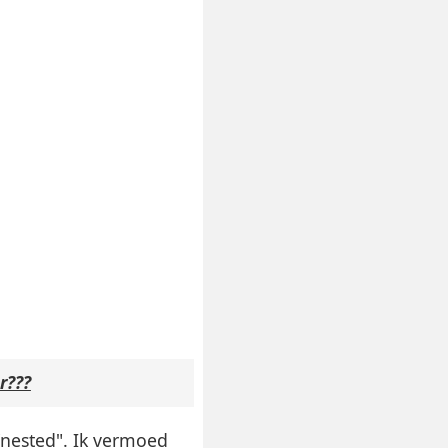
r???
 "nested". Ik vermoed