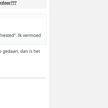
rdoor???
 "nested". Ik vermoed
b gedaan, dan is het