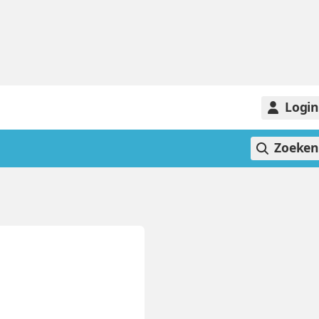
Logi
Zoeke