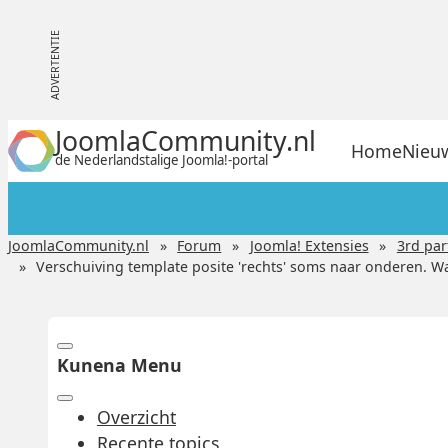
JoomlaCommunity.nl
Home
Nieu
de Nederlandstalige Joomla!-portal
JoomlaCommunity.nl
Forum
Joomla! Extensies
3rd par
Verschuiving template posite 'rechts' soms naar onderen.
Kunena Menu
Overzicht
Recente topics