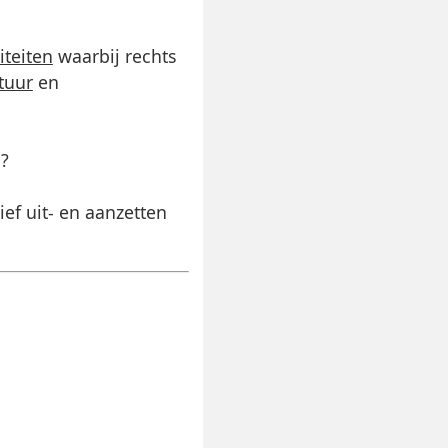
iteiten
waarbij rechts
tuur
en
n?
ief uit- en aanzetten