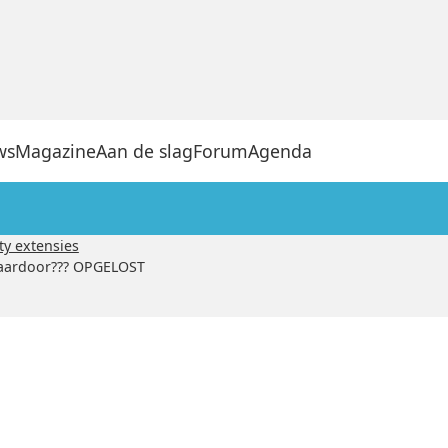
ws
Magazine
Aan de slag
Forum
Agenda
ty extensies
 Waardoor??? OPGELOST