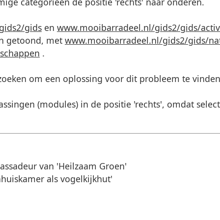
mige categorieën de positie 'rechts' naar onderen.
gids2/gids
en
www.mooibarradeel.nl/gids2/gids/activ
en getoond, met
www.mooibarradeel.nl/gids2/gids/na
tschappen
.
 zoeken om een oplossing voor dit probleem te vinde
assingen (modules) in de positie 'rechts', omdat select
assadeur van 'Heilzaam Groen'
huiskamer als vogelkijkhut'