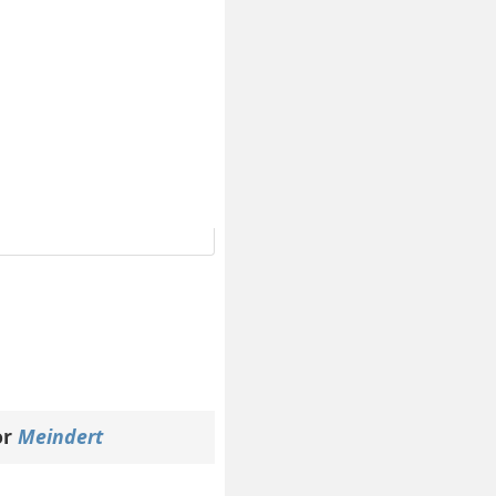
or
Meindert