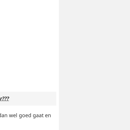
r???
t dan wel goed gaat en