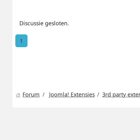
Discussie gesloten.
1
Forum
Joomla! Extensies
3rd party exte