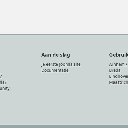
Aan de slag
Gebrui
Je eerste Joomla site
Arnhem /
Documentatie
Breda
?
Eindhove
la?
Maastrich
nity