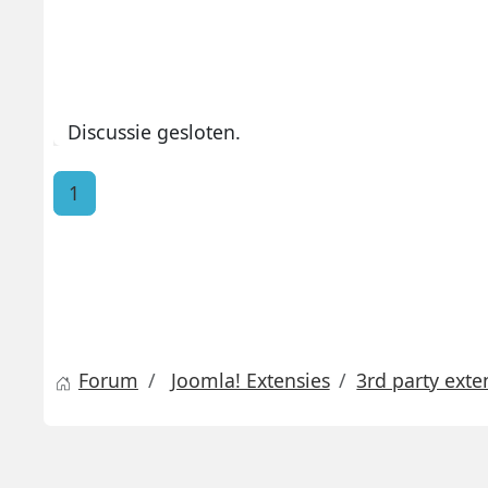
Discussie gesloten.
1
Forum
Joomla! Extensies
3rd party exte