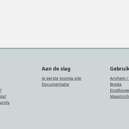
Aan de slag
Gebrui
Je eerste Joomla site
Arnhem /
Documentatie
Breda
?
Eindhove
la?
Maastrich
nity