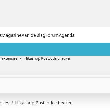
s
Magazine
Aan de slag
Forum
Agenda
y extensies
Hikashop Postcode checker
nsies
Hikashop Postcode checker