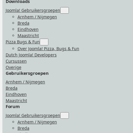
Downloads
Joomla! Gebruikersgroepen
Submenu
for
Arnhem / Nijmegen
“Joomla!
Breda
Gebruikersgroepen”
Eindhoven
Maastricht
Pizza Bugs & Fun
Submenu
for
Over Joomla! Pizza, Bugs & Fun
“Pizza
Dutch Joomla! Developers
Bugs
&
Cursussen
Fun”
Overige
Gebruikersgroepen
Arnhem / Nijmegen
Breda
Eindhoven
Maastricht
Forum
Joomla! Gebruikersgroepen
Submenu
for
Arnhem / Nijmegen
“Joomla!
Breda
Gebruikersgroepen”