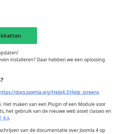
akketten
updaten!
even installeren? Daar hebben we een oplossing
4?
https://docs.joomla.org/Help4.3:Help_screens
. Het maken van een Plugin of een Module voor
s, het gebruik van de nieuwe web asset classes en
!_4.x
.
schrijven van de documentatie over Joomla 4 op