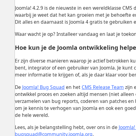
Joomla! 4.2.9 is de nieuwste in een wereldklasse CMS d
waarbij je weet dat het kan groeien met je behoefte en
Dit alles en daarnaast is Joomla 4 gratis te gebruiken
Waar wacht je op? Installeer vandaag en laat je toeko
Hoe kun je de Joomla ontwikkeling help
Er zijn diverse manieren waarop je actief betrokken ku
bent, integrator of een gebruiker van Joomla. Je kun
meer informatie te krijgen of, als je daar klaar voor b
De
Joomla! Bug Squad
en het
CMS Release Team
zijn
ontwikkel proces en zoeken altijd mensen (niet allee
verzamelen van bug reports, coderen van patches en 
om je kennis te verhogen van Joomla en ook een go
de hele wereld.
Lees, als je belangstelling hebt, over ons in de
Joomla!
bugsquad@community.joomla.org
.