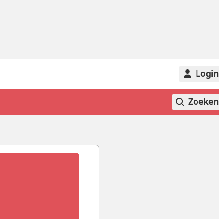
Logi
Zoeke