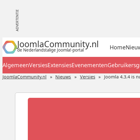
JoomlaCommunity.nl
Home
Nieu
de Nederlandstalige Joomla!-portal
Algemeen
Versies
Extensies
Evenementen
Gebruikers
JoomlaCommunity.nl
Nieuws
Versies
Joomla 4.3.4 is 