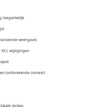
ig toegankelijk
jst
eavanceerde weergave)
r ACL wijzigingen
kapot
kelen (ontbrekende context)
 lokale opslag