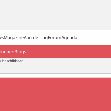
ws
Magazine
Aan de slag
Forum
Agenda
groepen
Blogs
nu beschikbaar