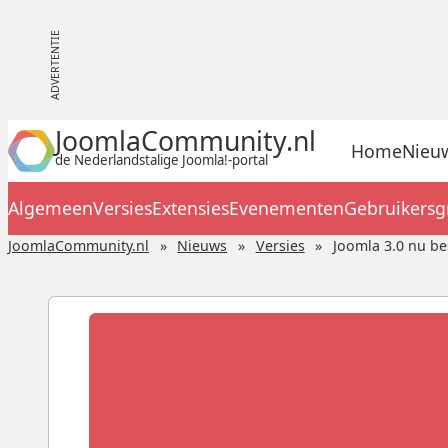
JoomlaCommunity.nl
Home
Nieu
de Nederlandstalige Joomla!-portal
Algemeen
Versies
Extensies
Evenementen
Gebruikers
JoomlaCommunity.nl
Nieuws
Versies
Joomla 3.0 nu be