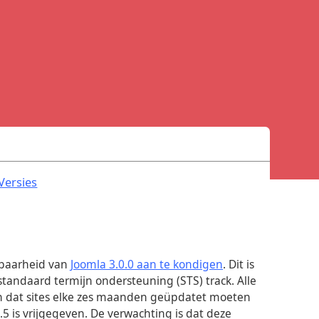
.
Versies
kbaarheid van
Joomla 3.0.0 aan te kondigen
. Dit is
tandaard termijn ondersteuning (STS) track. Alle
n dat sites elke zes maanden geüpdatet moeten
5 is vrijgegeven. De verwachting is dat deze