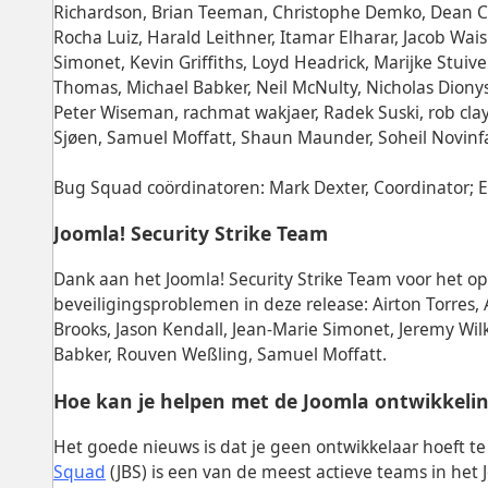
Richardson, Brian Teeman, Christophe Demko, Dean Cl
Rocha Luiz, Harald Leithner, Itamar Elharar, Jacob Wai
Simonet, Kevin Griffiths, Loyd Headrick, Marijke Stuiv
Thomas, Michael Babker, Neil McNulty, Nicholas Dionys
Peter Wiseman, rachmat wakjaer, Radek Suski, rob cl
Sjøen, Samuel Moffatt, Shaun Maunder, Soheil Novinfar
Bug Squad coördinatoren: Mark Dexter, Coordinator; 
Joomla! Security Strike Team
Dank aan het Joomla! Security Strike Team voor het o
beveiligingsproblemen in deze release: Airton Torres, 
Brooks, Jason Kendall, Jean-Marie Simonet, Jeremy Wil
Babker, Rouven Weßling, Samuel Moffatt.
Hoe kan je helpen met de Joomla ontwikkeli
Het goede nieuws is dat je geen ontwikkelaar hoeft t
Squad
(JBS) is een van de meest actieve teams in het J