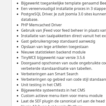
Bijgewerkt toegankelijke template genaamd Be
Een vereenvoudigd installatie proces in 3 stapp
PostgreSQL Driver. Je zult Joomla 3.0 sites kun
database.
PHP Memcached Driver
Gebruik van JFeed voor feed beheer in plaats va
Installatie van taalpakketten direct vanuit het 
Gast gebruikersgroep standaard aanwezig
Opslaan van lege artikelen toegestaan
Nieuwe statistieken backend module
TinyMCE bijgewerkt naar versie 3.5.6
Doorgaand opschonen van oude ongebruikte cod
verbeterde standaardisatie van tabellen.
Verbeteringen aan Smart Search
Verbeteringen op gebied van code stijl standaard
Unit testing in het CMS
Bijgewerkte systeemtests in het CMS
Custom actieve menu-item voor menu module
Laat de SEF plugin de canonical url aan de hea