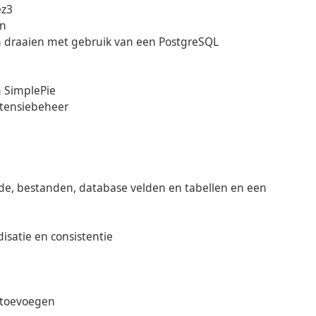
ez3
en
nen draaien met gebruik van een PostgreSQL
n SimplePie
extensiebeheer
e, bestanden, database velden en tabellen en een
isatie en consistentie
d toevoegen