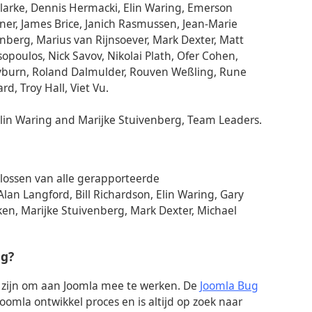
arke, Dennis Hermacki, Elin Waring, Emerson
sner, James Brice, Janich Rasmussen, Jean-Marie
enberg, Marius van Rijnsoever, Mark Dexter, Matt
opoulos, Nick Savov, Nikolai Plath, Ofer Cohen,
ayburn, Roland Dalmulder, Rouven Weßling, Rune
d, Troy Hall, Viet Vu.
Elin Waring and Marijke Stuivenberg, Team Leaders.
plossen van alle gerapporteerde
Alan Langford, Bill Richardson, Elin Waring, Gary
ken, Marijke Stuivenberg, Mark Dexter, Michael
ng?
e zijn om aan Joomla mee te werken. De
Joomla Bug
oomla ontwikkel proces en is altijd op zoek naar