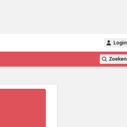
Logi
Zoeke