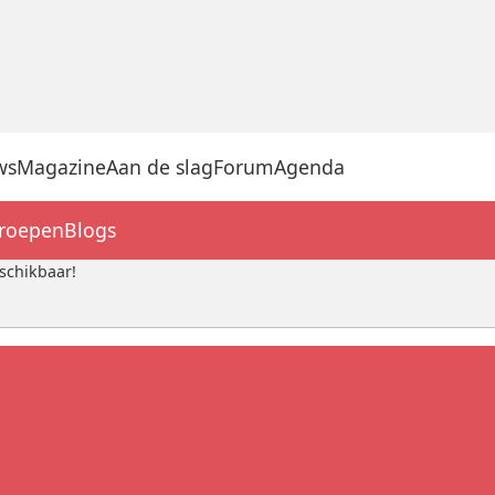
ws
Magazine
Aan de slag
Forum
Agenda
groepen
Blogs
schikbaar!