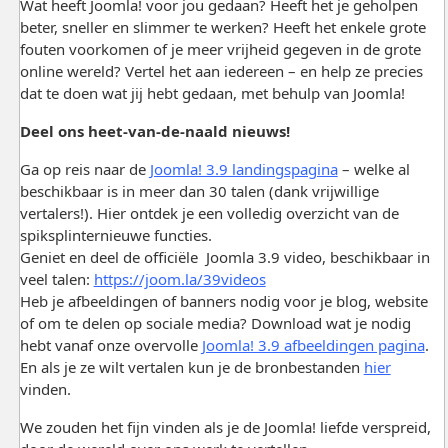
Wat heeft Joomla! voor jou gedaan? Heeft het je geholpen
beter, sneller en slimmer te werken? Heeft het enkele grote
fouten voorkomen of je meer vrijheid gegeven in de grote
online wereld? Vertel het aan iedereen – en help ze precies
dat te doen wat jij hebt gedaan, met behulp van Joomla!
Deel ons heet-van-de-naald nieuws!
Ga op reis naar de
Joomla! 3.9 landingspagina
– welke al
beschikbaar is in meer dan 30 talen (dank vrijwillige
vertalers!). Hier ontdek je een volledig overzicht van de
spiksplinternieuwe functies.
Geniet en deel de officiële Joomla 3.9 video, beschikbaar in
veel talen:
https://joom.la/39videos
Heb je afbeeldingen of banners nodig voor je blog, website
of om te delen op sociale media? Download wat je nodig
hebt vanaf onze overvolle
Joomla! 3.9 afbeeldingen pagina
.
En als je ze wilt vertalen kun je de bronbestanden
hier
vinden.
We zouden het fijn vinden als je de Joomla! liefde verspreid,