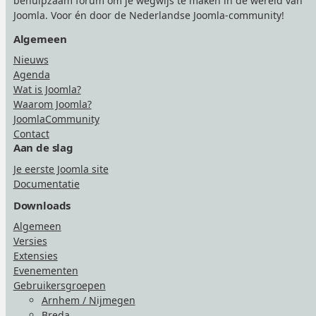
behulpzaam forum om je wegwijs te maken in de wereld van
Joomla. Voor én door de Nederlandse Joomla-community!
Algemeen
Nieuws
Agenda
Wat is Joomla?
Waarom Joomla?
JoomlaCommunity
Contact
Aan de slag
Je eerste Joomla site
Documentatie
Downloads
Algemeen
Versies
Extensies
Evenementen
Gebruikersgroepen
Arnhem / Nijmegen
Breda