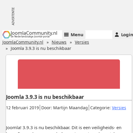
JoomlaCommunity.nl
Menu
Logi
de Nederlandstalige Joomla!-portal
JoomlaCommunity.nl
Nieuws
Versies
Joomla 3.9.3 is nu beschikbaar
Joomla 3.9.3 is nu beschikbaar
Gepubliceerd:
.
.
.
12 februari 2019
Door: Martijn Maandag
Categorie:
Versies
Joomla! 3.9.3 is nu beschikbaar. Dit is een veiligheids- en