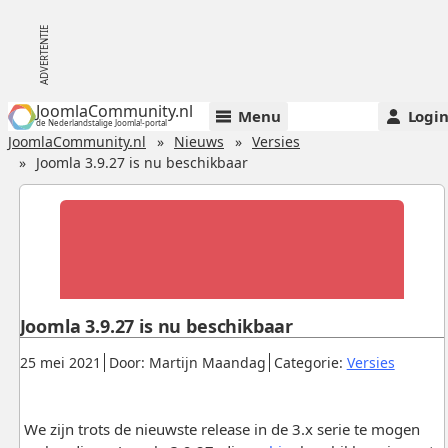
JoomlaCommunity.nl
Menu
Logi
de Nederlandstalige Joomla!-portal
JoomlaCommunity.nl
Nieuws
Versies
Joomla 3.9.27 is nu beschikbaar
Joomla 3.9.27 is nu beschikbaar
Gepubliceerd:
.
.
.
25 mei 2021
Door: Martijn Maandag
Categorie:
Versies
We zijn trots de nieuwste release in de 3.x serie te mogen