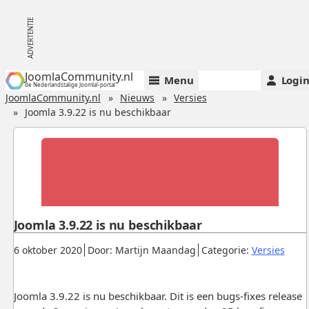
JoomlaCommunity.nl
Menu
Logi
de Nederlandstalige Joomla!-portal
JoomlaCommunity.nl
Nieuws
Versies
Joomla 3.9.22 is nu beschikbaar
Joomla 3.9.22 is nu beschikbaar
Gepubliceerd:
.
.
.
6 oktober 2020
Door: Martijn Maandag
Categorie:
Versies
Joomla 3.9.22 is nu beschikbaar. Dit is een bugs-fixes release