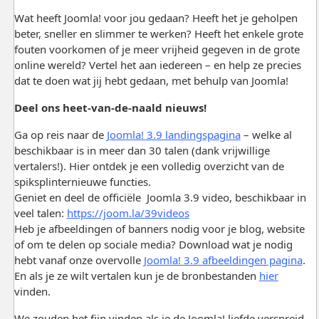
Wat heeft Joomla! voor jou gedaan? Heeft het je geholpen
beter, sneller en slimmer te werken? Heeft het enkele grote
fouten voorkomen of je meer vrijheid gegeven in de grote
online wereld? Vertel het aan iedereen – en help ze precies
dat te doen wat jij hebt gedaan, met behulp van Joomla!
Deel ons heet-van-de-naald nieuws!
Ga op reis naar de
Joomla! 3.9 landingspagina
– welke al
beschikbaar is in meer dan 30 talen (dank vrijwillige
vertalers!). Hier ontdek je een volledig overzicht van de
spiksplinternieuwe functies.
Geniet en deel de officiële Joomla 3.9 video, beschikbaar in
veel talen:
https://joom.la/39videos
Heb je afbeeldingen of banners nodig voor je blog, website
of om te delen op sociale media? Download wat je nodig
hebt vanaf onze overvolle
Joomla! 3.9 afbeeldingen pagina
.
En als je ze wilt vertalen kun je de bronbestanden
hier
vinden.
We zouden het fijn vinden als je de Joomla! liefde verspreid,