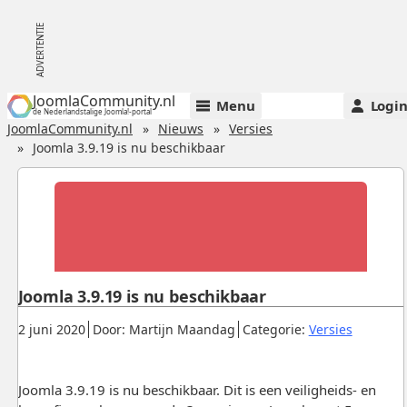
JoomlaCommunity.nl
Menu
Logi
de Nederlandstalige Joomla!-portal
JoomlaCommunity.nl
Nieuws
Versies
Joomla 3.9.19 is nu beschikbaar
Joomla 3.9.19 is nu beschikbaar
Gepubliceerd:
.
.
.
2 juni 2020
Door: Martijn Maandag
Categorie:
Versies
Joomla 3.9.19 is nu beschikbaar. Dit is een veiligheids- en