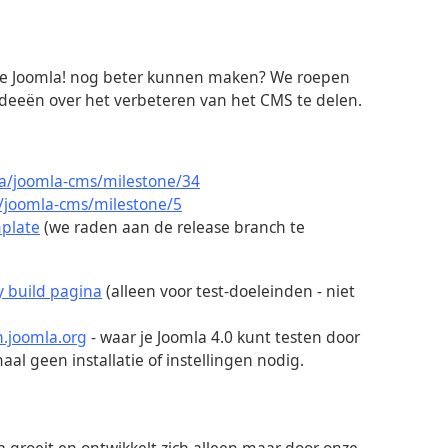
we Joomla! nog beter kunnen maken? We roepen
 ideeën over het verbeteren van het CMS te delen.
la/joomla-cms/milestone/34
/joomla-cms/milestone/5
plate
(we raden aan de release branch te
y build pagina
(alleen voor test-doeleinden - niet
h.joomla.org
- waar je Joomla 4.0 kunt testen door
al geen installatie of instellingen nodig.
a groeit en ontwikkelt zich alleen maar door onze