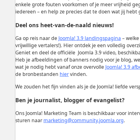
enkele grote fouten voorkomen of je meer vrijheid geg
iedereen – en help ze precies dat te doen wat jij heb
Deel ons heet-van-de-naald nieuws!
Ga op reis naar de
Joomla! 3.9 landingspagina
– welke 
vrijwillige vertalers!). Hier ontdek je een volledig over
Geniet en deel de officiële Joomla 3.9 video, beschikba
Heb je afbeeldingen of banners nodig voor je blog, w
wat je nodig hebt vanaf onze overvolle
Joomla! 3.9 af
de bronbestanden
hier
vinden.
We zouden het fijn vinden als je de Joomla! liefde vers
Ben je journalist, blogger of evangelist?
Ons Joomla! Marketing Team is beschikbaar voor inter
sturen naar
marketing@community.joomla.org
.