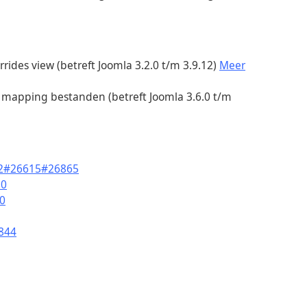
rrides view (betreft Joomla 3.2.0 t/m 3.9.12)
Meer
ft8 mapping bestanden (betreft Joomla 3.6.0 t/m
2
#26615
#26865
20
0
844