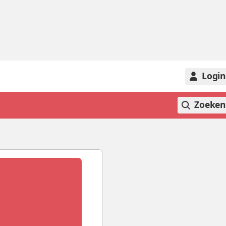
Logi
Zoeke