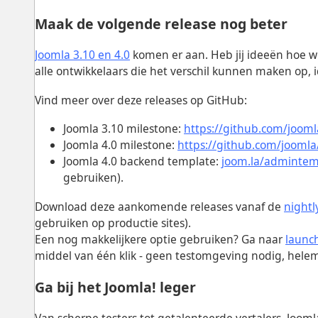
Maak de volgende release nog beter
Joomla 3.10 en 4.0
komen er aan. Heb jij ideeën hoe 
alle ontwikkelaars die het verschil kunnen maken op,
Vind meer over deze releases op GitHub:
Joomla 3.10 milestone:
https://github.com/joom
Joomla 4.0 milestone:
https://github.com/joomla
Joomla 4.0 backend template:
joom.la/admintem
gebruiken).
Download deze aankomende releases vanaf de
nightl
gebruiken op productie sites).
Een nog makkelijkere optie gebruiken? Ga naar
launc
middel van één klik - geen testomgeving nodig, helema
Ga bij het Joomla! leger
Van scherpe testers tot getalenteerde vertalers, Jooml