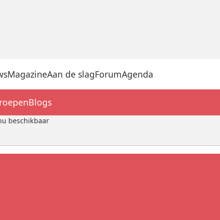
ws
Magazine
Aan de slag
Forum
Agenda
groepen
Blogs
 nu beschikbaar