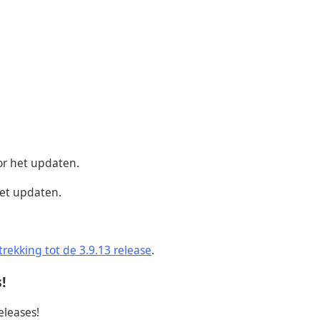
r het updaten.
het updaten.
rekking tot de 3.9.13 release
.
!
eleases!