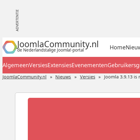
JoomlaCommunity.nl
Home
Nieu
de Nederlandstalige Joomla!-portal
Algemeen
Versies
Extensies
Evenementen
Gebruikers
JoomlaCommunity.nl
Nieuws
Versies
Joomla 3.9.13 is