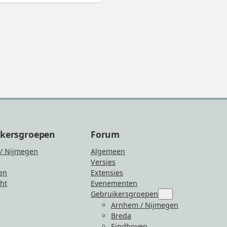
ikersgroepen
Forum
/ Nijmegen
Algemeen
Versies
en
Extensies
ht
Evenementen
Gebruikersgroepen
Submenu
for
Arnhem / Nijmegen
“Gebruikersgroepen
Breda
Eindhoven