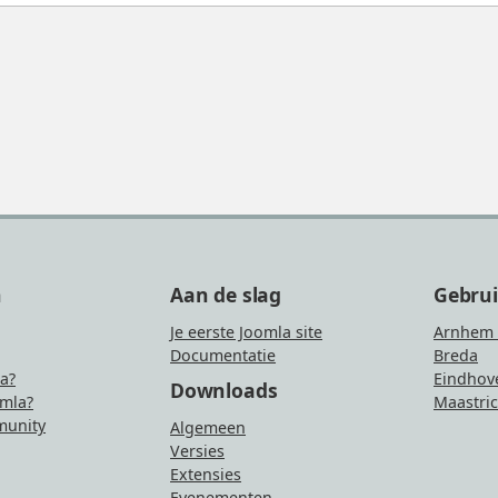
n
Aan de slag
Gebru
Je eerste Joomla site
Arnhem 
Documentatie
Breda
la?
Eindhov
Downloads
mla?
Maastric
unity
Algemeen
Versies
Extensies
Evenementen