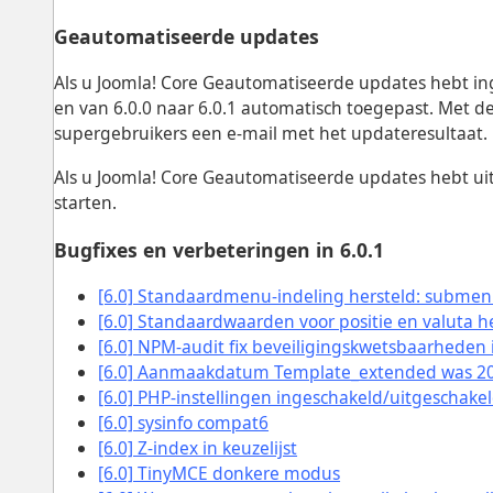
Geautomatiseerde updates
Als u Joomla! Core Geautomatiseerde updates hebt ing
en van 6.0.0 naar 6.0.1 automatisch toegepast. Met d
supergebruikers een e-mail met het updateresultaat.
Als u Joomla! Core Geautomatiseerde updates hebt u
starten.
Bugfixes en verbeteringen in 6.0.1
[6.0] Standaardmenu-indeling hersteld: submenu 
[6.0] Standaardwaarden voor positie en valuta he
[6.0] NPM-audit fix beveiligingskwetsbaarheden 
[6.0] Aanmaakdatum Template_extended was 2
[6.0] PHP-instellingen ingeschakeld/uitgeschake
[6.0] sysinfo compat6
[6.0] Z-index in keuzelijst
[6.0] TinyMCE donkere modus