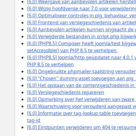
[6.0] Weergave van aanbevolen artikelen herstell
[6.0] Wijzig hoofdversie naar 7.0 voor verwijderi
[6.0] Optimaliseer controles in plg_behaviour_ve
[6.0] Frontend van versiegeschiedenis van artike
[6.0] Aanbevolen artikelen kunnen ongeacht de
[6.0] Verwijderde bestanden in script.php bijwe
[6.0] [PHP8.5] Composer heeft joomla/test bijge
setAccessible()
van PHP 8.5 te verhelpen
[6.0] [PHP8.5] Joomla/http geüpdatet naar 4.0.1
PHP 8.5 te verhelpen
[6.0] Ongebruikte phpmailer-taalstring veroud
[6.0] "Chosen" dummy-asset toevoegen aan plg
[6.0] Het opslaan van de contentgeschiedenis i
[6.0] Versiegeschiedenis repareren
[6.0] Opmerking over het verwijderen van zwar
[6.0] Waarschuwing voor verouderd aangepast v
[6.0] Informatie over tag-lookup table toevoeg
tag-id
[6.0] Eindpunten verwijderen om 404 te retourn