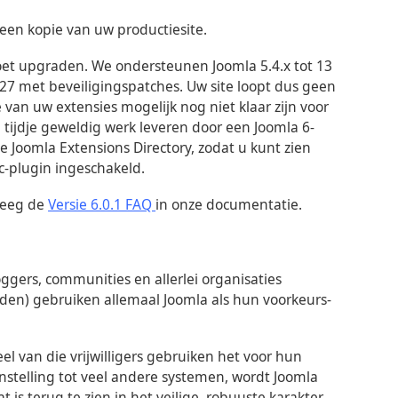
een kopie van uw productiesite.
 moet upgraden. We ondersteunen Joomla 5.4.x tot 13
27 met beveiligingspatches. Uw site loopt dus geen
 van uw extensies mogelijk nog niet klaar zijn voor
 tijdje geweldig werk leveren door een Joomla 6-
 de Joomla Extensions Directory, zodat u kunt zien
/c-plugin ingeschakeld.
leeg de
Versie 6.0.1 FAQ
in onze documentatie.
ggers, communities en allerlei organisaties
den) gebruiken allemaal Joomla als hun voorkeurs-
el van die vrijwilligers gebruiken het voor hun
nstelling tot veel andere systemen, wordt Joomla
s terug te zien in het veilige, robuuste karakter.