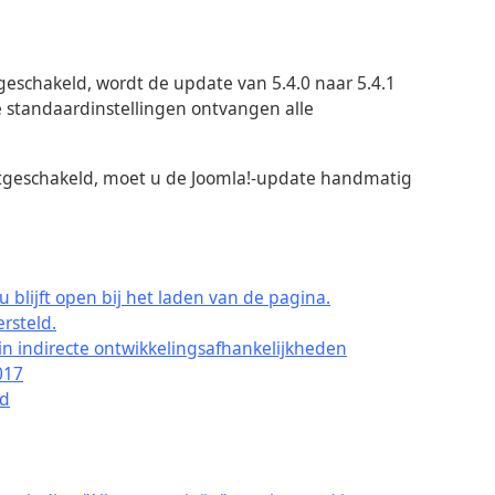
eschakeld, wordt de update van 5.4.0 naar 5.4.1
e standaardinstellingen ontvangen alle
itgeschakeld, moet u de Joomla!-update handmatig
blijft open bij het laden van de pagina.
rsteld.
in indirecte ontwikkelingsafhankelijkheden
017
ld