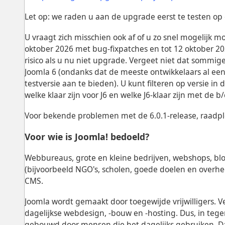
Let op: we raden u aan de upgrade eerst te testen op 
U vraagt ​​zich misschien ook af of u zo snel mogelijk
oktober 2026 met bug-fixpatches en tot 12 oktober 20
risico als u nu niet upgrade. Vergeet niet dat sommige
Joomla 6 (ondanks dat de meeste ontwikkelaars al een
testversie aan te bieden). U kunt filteren op versie in
welke klaar zijn voor J6 en welke J6-klaar zijn met de b
Voor bekende problemen met de 6.0.1-release, raadp
Voor wie is Joomla! bedoeld?
Webbureaus, grote en kleine bedrijven, webshops, blo
(bijvoorbeeld NGO's, scholen, goede doelen en overhe
CMS.
Joomla wordt gemaakt door toegewijde vrijwilligers. Ve
dagelijkse webdesign, -bouw en -hosting. Dus, in tege
gebouwd door mensen die het dagelijks gebruiken. Dat i