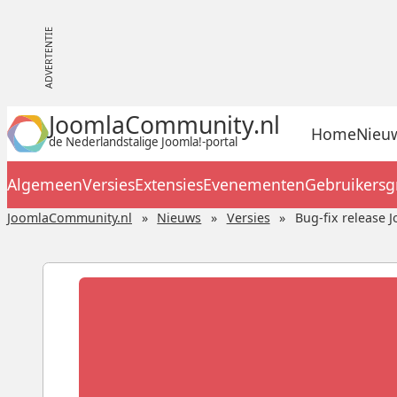
JoomlaCommunity.nl
Home
Nieu
de Nederlandstalige Joomla!-portal
Algemeen
Versies
Extensies
Evenementen
Gebruikers
JoomlaCommunity.nl
Nieuws
Versies
Bug-fix release J