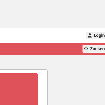
Logi
Zoeke