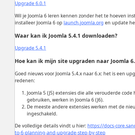
Upgrade 6.0.1
Wil je Joomla 6 leren kennen zonder het te hoeven ins
installeer Joomla 6 op
launch.joomla.org
en update het
Waar kan ik Joomla 5.4.1 downloaden?
Upgrade 5.4.1
Hoe kan ik mijn site upgraden naar Joomla 6.
Goed nieuws voor Joomla 5.4.x naar 6.x: het is een u
redenen:
Joomla 5 (J5) extensies die alle verouderde cod
gebruiken, werken in Joomla 6 (J6).
De meeste andere extensies werken met de nieu
ingeschakeld.
De volledige details vindt u hier:
https://docs-core.sa
to-6-planning-and-upgrade-step-by-step