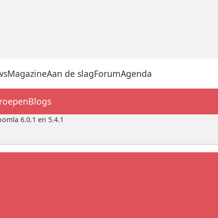
ws
Magazine
Aan de slag
Forum
Agenda
groepen
Blogs
oomla 6.0.1 en 5.4.1