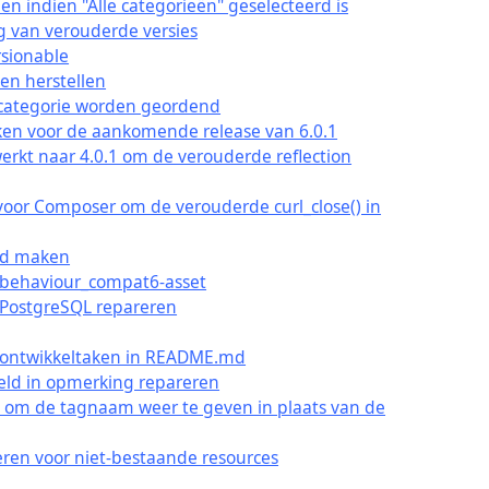
en indien "Alle categorieën" geselecteerd is
ng van verouderde versies
rsionable
len herstellen
 categorie worden geordend
rken voor de aankomende release van 6.0.1
werkt naar 4.0.1 om de verouderde reflection
 voor Composer om de verouderde curl_close() in
erd maken
_behaviour_compat6-asset
n PostgreSQL repareren
e ontwikkeltaken in README.md
eld in opmerking repareren
en om de tagnaam weer te geven in plaats van de
eren voor niet-bestaande resources