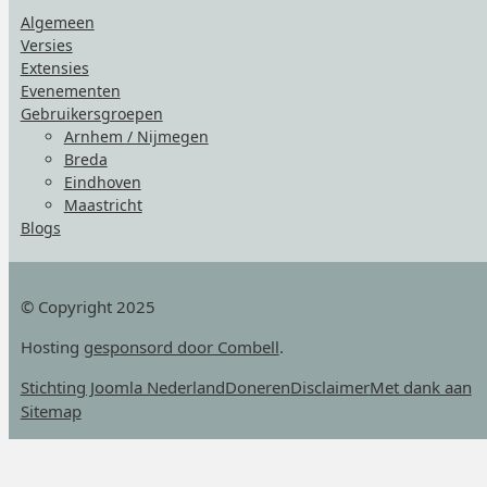
Algemeen
Versies
Extensies
Evenementen
Gebruikersgroepen
Arnhem / Nijmegen
Breda
Eindhoven
Maastricht
Blogs
© Copyright 2025
Hosting
gesponsord door Combell
.
Stichting Joomla Nederland
Doneren
Disclaimer
Met dank aan
Sitemap