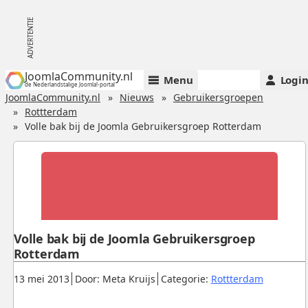
JoomlaCommunity.nl
Menu
Logi
de Nederlandstalige Joomla!-portal
JoomlaCommunity.nl
Nieuws
Gebruikersgroepen
Rottterdam
Volle bak bij de Joomla Gebruikersgroep Rotterdam
Volle bak bij de Joomla Gebruikersgroep
Rotterdam
Gepubliceerd:
.
.
.
13 mei 2013
Door: Meta Kruijs
Categorie:
Rottterdam