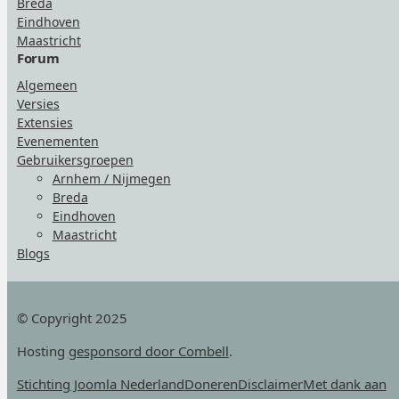
Breda
Eindhoven
Maastricht
Forum
Algemeen
Versies
Extensies
Evenementen
Gebruikersgroepen
Arnhem / Nijmegen
Breda
Eindhoven
Maastricht
Blogs
© Copyright 2025
Hosting
gesponsord door Combell
.
Stichting Joomla Nederland
Doneren
Disclaimer
Met dank aan