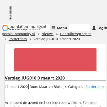
JoomlaCommunity.nl
Menu
Logi
de Nederlandstalige Joomla!-portal
JoomlaCommunity.nl
Nieuws
Gebruikersgroepen
Rottterdam
Verslag JUG010 9 maart 2020
Verslag JUG010 9 maart 2020
Gepubliceerd:
.
.
.
11 maart 2020
Door: Maarten Blokdijk
Categorie:
Rottterdam
Arie opent de avond en heet iedereen welkom. Een paar