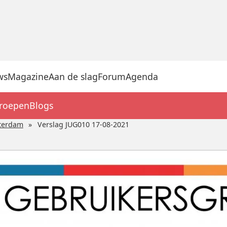
ws
Magazine
Aan de slag
Forum
Agenda
groepen
Blogs
terdam
Verslag JUG010 17-08-2021