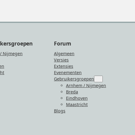
ikersgroepen
Forum
/ Nijmegen
Algemeen
Versies
en
Extensies
ht
Evenementen
Gebruikersgroepen
Submenu
for
Arnhem / Nijmegen
“Gebruikersgroepen
Breda
Eindhoven
Maastricht
Blogs