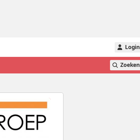
Logi
Zoeke