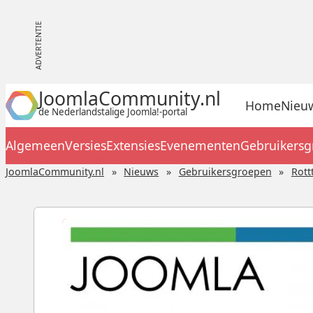
JoomlaCommunity.nl
Home
Nieu
de Nederlandstalige Joomla!-portal
Algemeen
Versies
Extensies
Evenementen
Gebruikers
JoomlaCommunity.nl
Nieuws
Gebruikersgroepen
Rott