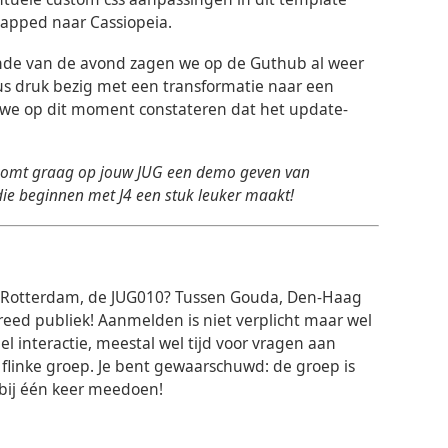
mapped naar Cassiopeia.
nde van de avond zagen we op de Guthub al weer
dus druk bezig met een transformatie naar een
t we op dit moment constateren dat het update-
 komt graag op jouw JUG een demo geven van
 die beginnen met J4 een stuk leuker maakt!
 in Rotterdam, de JUG010? Tussen Gouda, Den-Haag
eed publiek! Aanmelden is niet verplicht maar wel
eel interactie, meestal wel tijd voor vragen aan
flinke groep. Je bent gewaarschuwd: de groep is
t bij één keer meedoen!