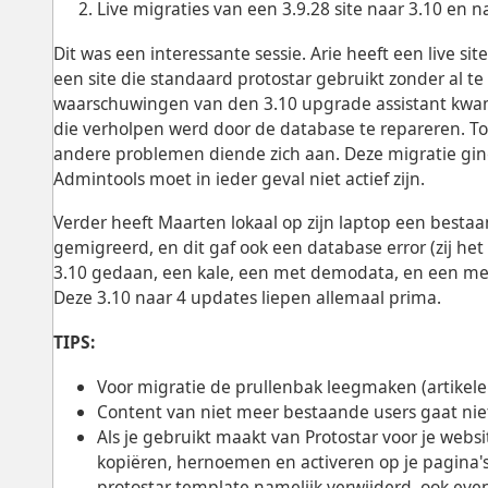
Live migraties van een 3.9.28 site naar 3.10 en n
Dit was een interessante sessie. Arie heeft een live 
een site die standaard protostar gebruikt zonder al te
waarschuwingen van den 3.10 upgrade assistant kwam
die verholpen werd door de database te repareren. Toe
andere problemen diende zich aan. Deze migratie ging 
Admintools moet in ieder geval niet actief zijn.
Verder heeft Maarten lokaal op zijn laptop een bestaa
gemigreerd, en dit gaf ook een database error (zij he
3.10 gedaan, een kale, een met demodata, en een me
Deze 3.10 naar 4 updates liepen allemaal prima.
TIPS:
Voor migratie de prullenbak leegmaken (artikele
Content van niet meer bestaande users gaat niet
Als je gebruikt maakt van Protostar voor je webs
kopiëren, hernoemen en activeren op je pagina's
protostar template namelijk verwijderd, ook eve