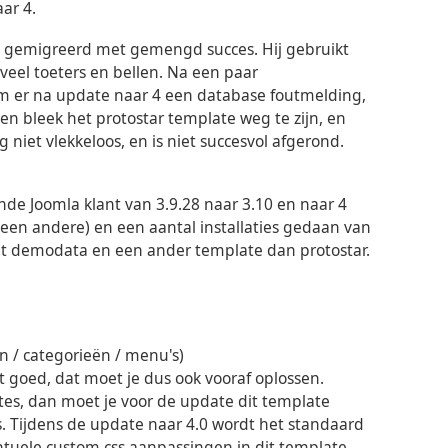
aar 4.
site gemigreerd met gemengd succes. Hij gebruikt
 veel toeters en bellen. Na een paar
 er na update naar 4 een database foutmelding,
n bleek het protostar template weg te zijn, en
niet vlekkeloos, en is niet succesvol afgerond.
nde Joomla klant van 3.9.28 naar 3.10 en naar 4
t een andere) en een aantal installaties gedaan van
t demodata en een ander template dan protostar.
n / categorieën / menu's)
 goed, dat moet je dus ook vooraf oplossen.
ites, dan moet je voor de update dit template
. Tijdens de update naar 4.0 wordt het standaard
ntuele custom css aanpassingen in dit template