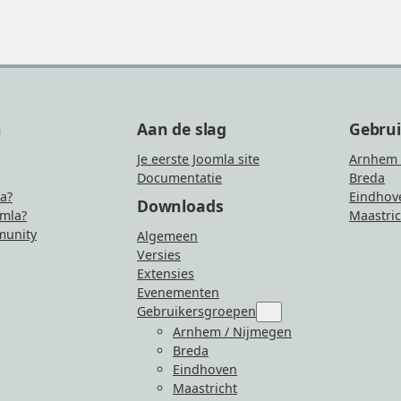
n
Aan de slag
Gebru
Je eerste Joomla site
Arnhem 
Documentatie
Breda
la?
Eindhov
Downloads
mla?
Maastric
unity
Algemeen
Versies
Extensies
Evenementen
Gebruikersgroepen
Submenu
for
Arnhem / Nijmegen
“Gebruikersgroepen”
Breda
Eindhoven
Maastricht