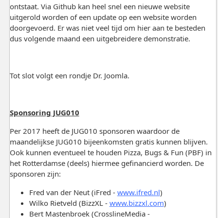
ontstaat. Via Github kan heel snel een nieuwe website
uitgerold worden of een update op een website worden
doorgevoerd. Er was niet veel tijd om hier aan te besteden
dus volgende maand een uitgebreidere demonstratie.
Tot slot volgt een rondje Dr. Joomla.
Sponsoring JUG010
Per 2017 heeft de JUG010 sponsoren waardoor de
maandelijkse JUG010 bijeenkomsten gratis kunnen blijven.
Ook kunnen eventueel te houden Pizza, Bugs & Fun (PBF) in
het Rotterdamse (deels) hiermee gefinancierd worden. De
sponsoren zijn:
Fred van der Neut (iFred -
www.ifred.nl
)
Wilko Rietveld (BizzXL -
www.bizzxl.com
)
Bert Mastenbroek (CrosslineMedia -