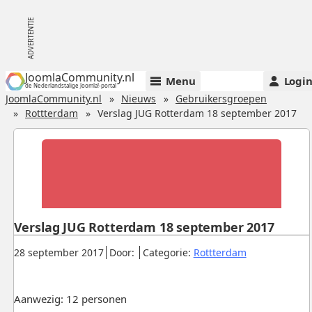
JoomlaCommunity.nl
Menu
Logi
de Nederlandstalige Joomla!-portal
JoomlaCommunity.nl
Nieuws
Gebruikersgroepen
Rottterdam
Verslag JUG Rotterdam 18 september 2017
Verslag JUG Rotterdam 18 september 2017
Gepubliceerd:
.
.
.
28 september 2017
Door:
Categorie:
Rottterdam
Aanwezig: 12 personen