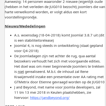
Aanwezig: 14 personen waaronder 2 nieuwe (eigenlijk oude
(hebben in het verleden de JUG010 bezocht) joomlers die van
harte verwelkomd worden, er volgt aldus een kort
voorstellingsrondje.
Nieuws/
Mededelingen
A.s. woensdag (18-04-2018) komt Joomla! 3.8.7 uit (dit
is een stabiliteitsrelease)
Joomla! 4, is nog steeds in ontwikkeling (staat gepland
voor Q4-2018)
De Joomladagen zijn net achter de rug, qua aantal
bezoekers verhoudt het zich met voorgaande edities.
Het doel was om meer beginnende Joomlers te trekken
is
niet
gerealiseerd. M.b.t. de inhoud zal Rene
Kraaijenveld inzake een presentatie over AA rating met
GTMetrix door Etienne gevraagd worden op de JUG010
J and Beyond, met name voor Joomla developers, zal
11 tm 13 mei 2018 in Keulen plaatshebben, zie
hiervoor:
https://jandbeyond.org/