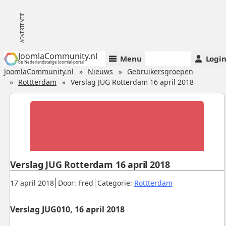
JoomlaCommunity.nl
Menu
Logi
de Nederlandstalige Joomla!-portal
JoomlaCommunity.nl
Nieuws
Gebruikersgroepen
Rottterdam
Verslag JUG Rotterdam 16 april 2018
Verslag JUG Rotterdam 16 april 2018
Gepubliceerd:
.
.
.
17 april 2018
Door: Fred
Categorie:
Rottterdam
Verslag JUG010, 16 april 2018