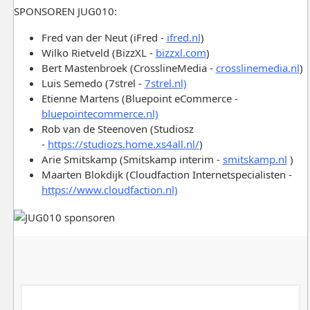
SPONSOREN JUG010:
Fred van der Neut (iFred -
ifred.nl
)
Wilko Rietveld (BizzXL -
bizzxl.com
)
Bert Mastenbroek (CrosslineMedia -
crosslinemedia.nl
)
Luis Semedo (7strel -
7strel.nl)
Etienne Martens (Bluepoint eCommerce -
bluepointecommerce.nl)
Rob van de Steenoven (Studiosz
-
https://studiozs.home.xs4all.nl/
)
Arie Smitskamp (Smitskamp interim -
smitskamp.nl
)
Maarten Blokdijk (Cloudfaction Internetspecialisten -
https://www.cloudfaction.nl)