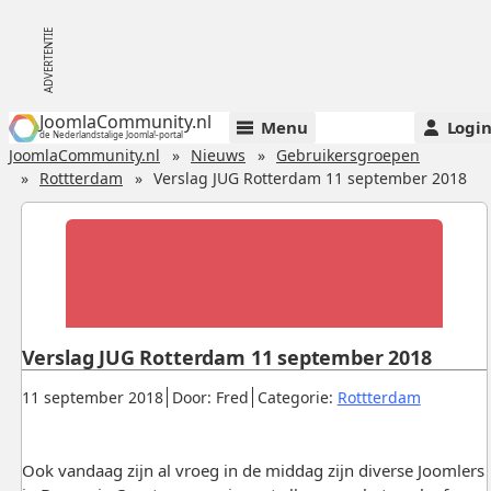
JoomlaCommunity.nl
Menu
Logi
de Nederlandstalige Joomla!-portal
JoomlaCommunity.nl
Nieuws
Gebruikersgroepen
Rottterdam
Verslag JUG Rotterdam 11 september 2018
Verslag JUG Rotterdam 11 september 2018
Gepubliceerd:
.
.
.
11 september 2018
Door: Fred
Categorie:
Rottterdam
Ook vandaag zijn al vroeg in de middag zijn diverse Joomlers