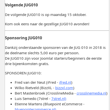
Volgende JUG010
De volgende JUG010 is op maandag 15 oktober.
Kom ook eens naar de gezellige JUG010 avonden!
Sponsoring JUG010
Dankzij onderstaande sponsoren van de JUG 010 in 2018 is
de deelname slechts 5,00 euro per persoon.
De JUG010 zijn voor Joomla! starters/beginners de eerste
drie bijeenkomsten gratis.
SPONSOREN JUG010:
Fred van der Neut (iFred -
ifred.nl
)
Wilko Rietveld (BizzXL -
bizzxl.com
)
Bert Mastenbroek (CrosslineMedia -
crosslinemedia.nl
)
Luis Semedo (7strel -
7strel.nl)
Etienne Martens (Bluepoint eCommerce -
bluepointecommerce.nl)