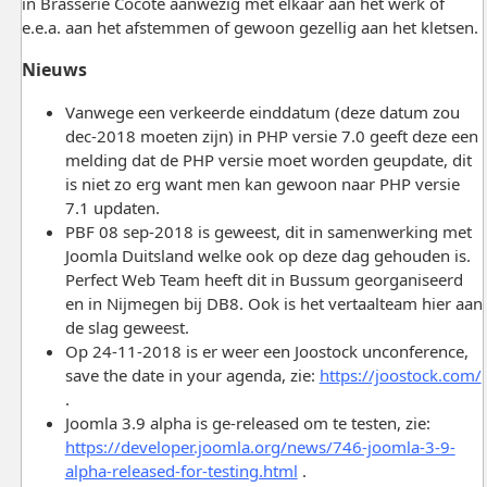
in Brasserie Cocote aanwezig met elkaar aan het werk of
e.e.a. aan het afstemmen of gewoon gezellig aan het kletsen.
Nieuws
Vanwege een verkeerde einddatum (deze datum zou
dec-2018 moeten zijn) in PHP versie 7.0 geeft deze een
melding dat de PHP versie moet worden geupdate, dit
is niet zo erg want men kan gewoon naar PHP versie
7.1 updaten.
PBF 08 sep-2018 is geweest, dit in samenwerking met
Joomla Duitsland welke ook op deze dag gehouden is.
Perfect Web Team heeft dit in Bussum georganiseerd
en in Nijmegen bij DB8. Ook is het vertaalteam hier aan
de slag geweest.
Op 24-11-2018 is er weer een Joostock unconference,
save the date in your agenda, zie:
https://joostock.com/
.
Joomla 3.9 alpha is ge-released om te testen, zie:
https://developer.joomla.org/news/746-joomla-3-9-
alpha-released-for-testing.html
.