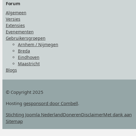
Forum
Algemeen
Versies
Extensies
Evenementen
Gebruikersgroepen
Arnhem / Nijmegen
Breda
Eindhoven
Maastricht
Blogs
© Copyright 2025
Hosting
gesponsord door Combell
.
Stichting Joomla Nederland
Doneren
Disclaimer
Met dank aan
Sitemap