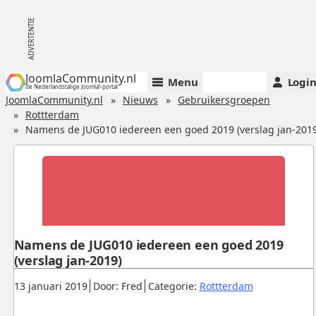
JoomlaCommunity.nl
Menu
Logi
de Nederlandstalige Joomla!-portal
JoomlaCommunity.nl
Nieuws
Gebruikersgroepen
Rottterdam
Namens de JUG010 iedereen een goed 2019 (verslag jan-2019
Namens de JUG010 iedereen een goed 2019
(verslag jan-2019)
Gepubliceerd:
.
.
.
13 januari 2019
Door: Fred
Categorie:
Rottterdam