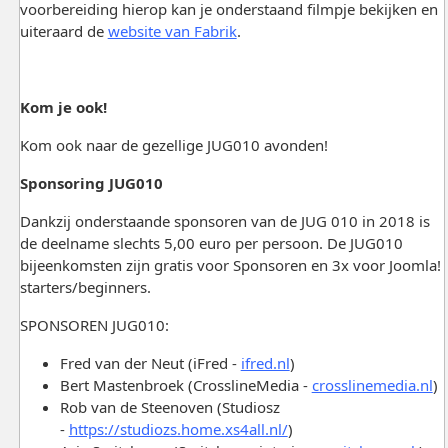
voorbereiding hierop kan je onderstaand filmpje bekijken en
uiteraard de
website van Fabrik
.
Kom je ook!
Kom ook naar de gezellige JUG010 avonden!
Sponsoring JUG010
Dankzij onderstaande sponsoren van de JUG 010 in 2018 is
de deelname slechts 5,00 euro per persoon. De JUG010
bijeenkomsten zijn gratis voor Sponsoren en 3x voor Joomla!
starters/beginners.
SPONSOREN JUG010:
Fred van der Neut (iFred -
ifred.nl
)
Bert Mastenbroek (CrosslineMedia -
crosslinemedia.nl
)
Rob van de Steenoven (Studiosz
-
https://studiozs.home.xs4all.nl/
)