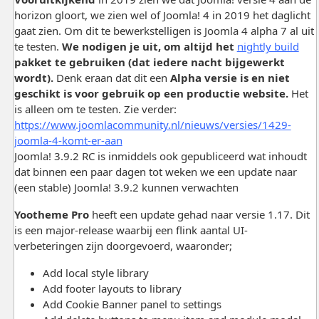
horizon gloort, we zien wel of Joomla! 4 in 2019 het daglicht
gaat zien. Om dit te bewerkstelligen is Joomla 4 alpha 7 al uit
te testen.
We nodigen je uit, om altijd het
nightly build
pakket te gebruiken (dat iedere nacht bijgewerkt
wordt).
Denk eraan dat dit een
Alpha versie is en niet
geschikt is voor gebruik op een productie website
.
Het
is alleen om te testen. Zie verder:
https://www.joomlacommunity.nl/nieuws/versies/1429-
joomla-4-komt-er-aan
Joomla! 3.9.2 RC is inmiddels ook gepubliceerd wat inhoudt
dat binnen een paar dagen tot weken we een update naar
(een stable) Joomla! 3.9.2 kunnen verwachten
Yootheme Pro
heeft een update gehad naar versie 1.17. Dit
is een major-release waarbij een flink aantal UI-
verbeteringen zijn doorgevoerd, waaronder;
Add local style library
Add footer layouts to library
Add Cookie Banner panel to settings