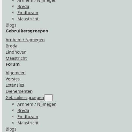
Arnhem / Nijmegen
“Gebruikersgroepen”
Breda
Eindhoven
Maastricht
Blogs
Gebruikersgroepen
Arnhem / Nijmegen
Breda
Eindhoven
Maastricht
Forum
Algemeen
Versies
Extensies
Evenementen
Gebruikersgroepen
Submenu
for
Arnhem / Nijmegen
“Gebruikersgroepen”
Breda
Eindhoven
Maastricht
Blogs