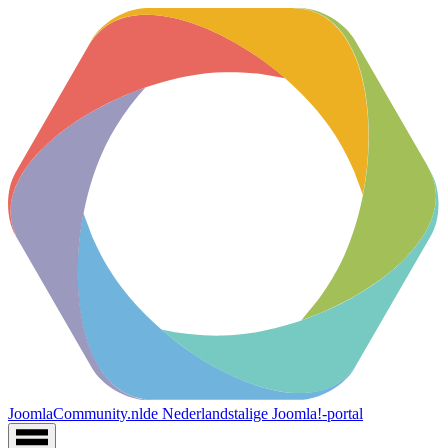
JoomlaCommunity.nl
de Nederlandstalige Joomla!-portal