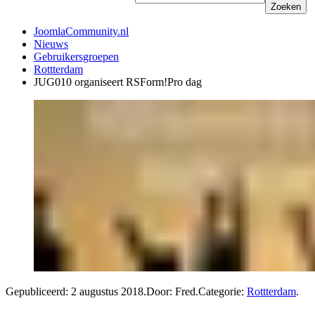
Zoeken
JoomlaCommunity.nl
Nieuws
Gebruikersgroepen
Rottterdam
JUG010 organiseert RSForm!Pro dag
Gepubliceerd:
2 augustus 2018
.
Door: Fred
.
Categorie:
Rottterdam
.