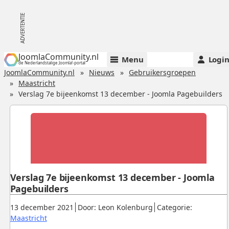
JoomlaCommunity.nl
Menu
Logi
de Nederlandstalige Joomla!-portal
JoomlaCommunity.nl
Nieuws
Gebruikersgroepen
Maastricht
Verslag 7e bijeenkomst 13 december - Joomla Pagebuilders
Verslag 7e bijeenkomst 13 december - Joomla
Pagebuilders
Gepubliceerd:
.
.
13 december 2021
Door: Leon Kolenburg
Categorie:
.
Maastricht