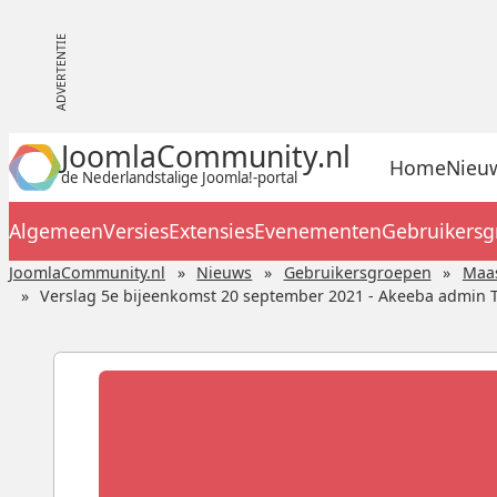
JoomlaCommunity.nl
Home
Nieu
de Nederlandstalige Joomla!-portal
Algemeen
Versies
Extensies
Evenementen
Gebruikers
JoomlaCommunity.nl
Nieuws
Gebruikersgroepen
Maas
Verslag 5e bijeenkomst 20 september 2021 - Akeeba admin T