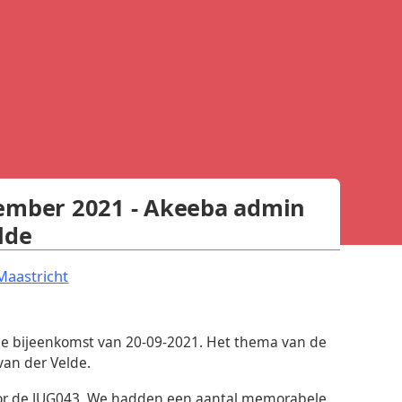
tember 2021 - Akeeba admin
lde
.
Maastricht
 5e bijeenkomst van 20-09-2021. Het thema van de
van der Velde.
oor de JUG043. We hadden een aantal memorabele