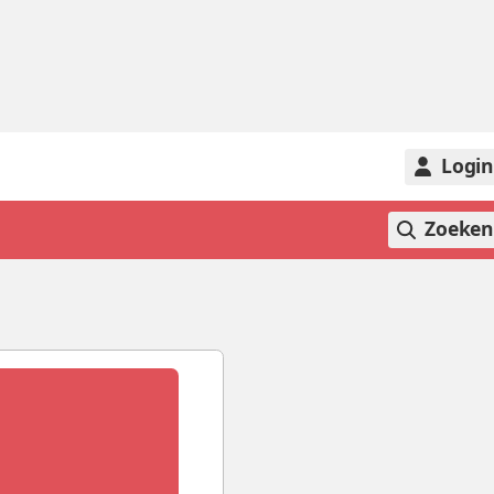
Logi
Zoeke