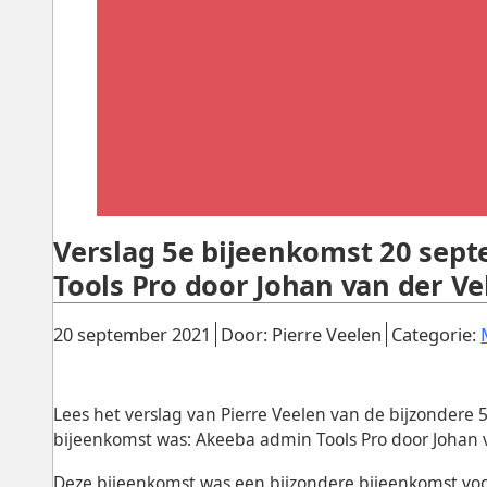
Verslag 5e bijeenkomst 20 sep
Tools Pro door Johan van der Ve
Gepubliceerd:
.
.
20 september 2021
Door: Pierre Veelen
Categorie:
Lees het verslag van Pierre Veelen van de bijzondere
bijeenkomst was: Akeeba admin Tools Pro door Johan 
Deze bijeenkomst was een bijzondere bijeenkomst v