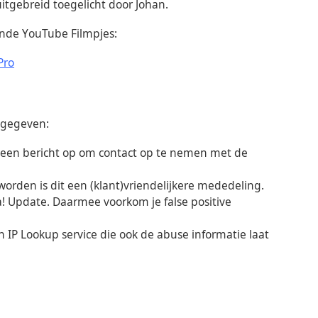
itgebreid toegelicht door Johan.
ende Y
ouTube
Filmpjes
:
Pro
 gegeven:
" een bericht op om contact op te nemen met de
rden is dit een (klant)vriendelijkere mededeling.
a! Update. Daarmee voorkom je false positive
n IP Lookup service die ook de abuse informatie laat