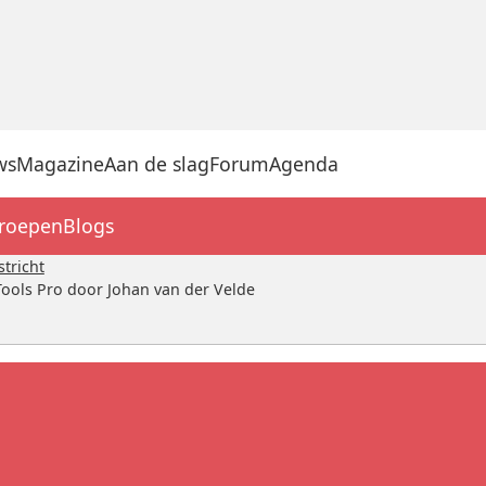
ws
Magazine
Aan de slag
Forum
Agenda
groepen
Blogs
tricht
ools Pro door Johan van der Velde