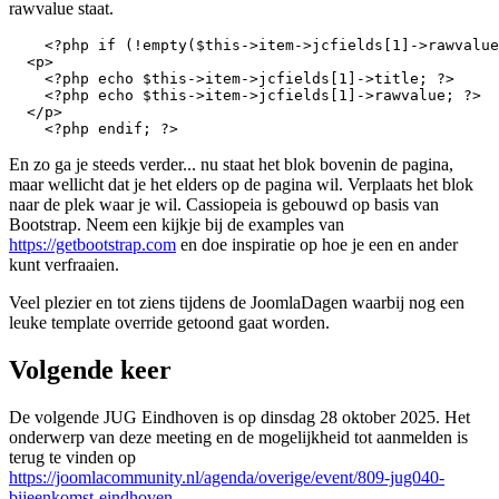
rawvalue staat.
    <?php if (!empty($this->item->jcfields[1]->rawvalue
  <p>

    <?php echo $this->item->jcfields[1]->title; ?>

    <?php echo $this->item->jcfields[1]->rawvalue; ?>

  </p>

    <?php endif; ?>
En zo ga je steeds verder... nu staat het blok bovenin de pagina,
maar wellicht dat je het elders op de pagina wil. Verplaats het blok
naar de plek waar je wil. Cassiopeia is gebouwd op basis van
Bootstrap. Neem een kijkje bij de examples van
https://getbootstrap.com
en doe inspiratie op hoe je een en ander
kunt verfraaien.
Veel plezier en tot ziens tijdens de JoomlaDagen waarbij nog een
leuke template override getoond gaat worden.
Volgende keer
De volgende JUG Eindhoven is op dinsdag 28 oktober 2025. Het
onderwerp van deze meeting en de mogelijkheid tot aanmelden is
terug te vinden op
https://joomlacommunity.nl/agenda/overige/event/809-jug040-
bijeenkomst-eindhoven