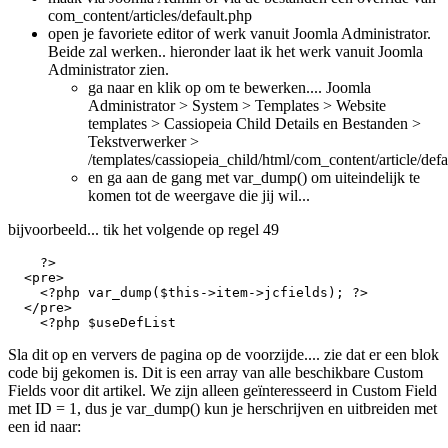
com_content/articles/default.php
open je favoriete editor of werk vanuit Joomla Administrator.
Beide zal werken.. hieronder laat ik het werk vanuit Joomla
Administrator zien.
ga naar en klik op om te bewerken.... Joomla
Administrator > System > Templates > Website
templates > Cassiopeia Child Details en Bestanden >
Tekstverwerker >
/templates/cassiopeia_child/html/com_content/article/defa
en ga aan de gang met var_dump() om uiteindelijk te
komen tot de weergave die jij wil...
bijvoorbeeld... tik het volgende op regel 49
    ?>

  <pre>

    <?php var_dump($this->item->jcfields); ?>

  </pre>

    <?php $useDefList
Sla dit op en ververs de pagina op de voorzijde.... zie dat er een blok
code bij gekomen is. Dit is een array van alle beschikbare Custom
Fields voor dit artikel. We zijn alleen geïnteresseerd in Custom Field
met ID = 1, dus je var_dump() kun je herschrijven en uitbreiden met
een id naar: