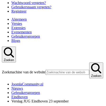
Wachtwoord vergeten?
Gebruikersnaam vergeten?
Registreer
Algemeen
Versies
Extensies
Evenementen
Gebruikersgroepen
Blogs
Zoeken
Zoekmachine van de website
Zoeken
JoomlaCommunity.nl
Nieuws
Gebruikersgroepen
Eindhoven
Verslag JUG Eindhoven 23 september