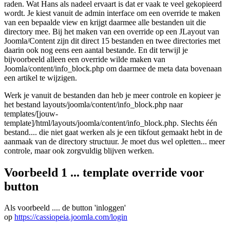
raden. Wat Hans als nadeel ervaart is dat er vaak te veel gekopieerd
wordt. Je kiest vanuit de admin interface om een override te maken
van een bepaalde view en krijgt daarmee alle bestanden uit die
directory mee. Bij het maken van een override op een JLayout van
Joomla/Content zijn dit direct 15 bestanden en twee directories met
daarin ook nog eens een aantal bestande. En dit terwijl je
bijvoorbeeld alleen een override wilde maken van
Joomla/content/info_block.php om daarmee de meta data bovenaan
een artikel te wijzigen.
Werk je vanuit de bestanden dan heb je meer controle en kopieer je
het bestand layouts/joomla/content/info_block.php naar
templates/[jouw-
template]/html/layouts/joomla/content/info_block.php. Slechts één
bestand.... die niet gaat werken als je een tikfout gemaakt hebt in de
aanmaak van de directory structuur. Je moet dus wel opletten... meer
controle, maar ook zorgvuldig blijven werken.
Voorbeeld 1 ... template override voor
button
Als voorbeeld .... de button 'inloggen'
op
https://cassiopeia.joomla.com/login