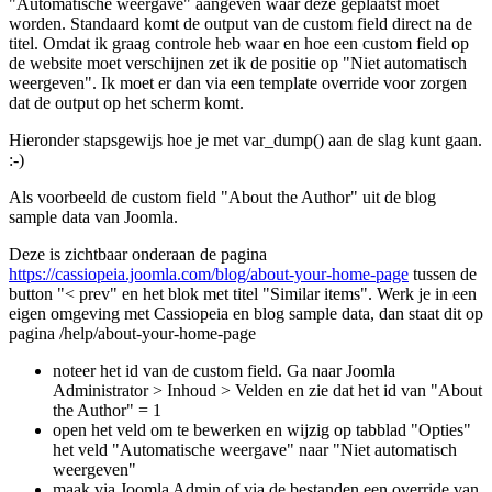
"Automatische weergave" aangeven waar deze geplaatst moet
worden. Standaard komt de output van de custom field direct na de
titel. Omdat ik graag controle heb waar en hoe een custom field op
de website moet verschijnen zet ik de positie op "Niet automatisch
weergeven". Ik moet er dan via een template override voor zorgen
dat de output op het scherm komt.
Hieronder stapsgewijs hoe je met var_dump() aan de slag kunt gaan.
:-)
Als voorbeeld de custom field "About the Author" uit de blog
sample data van Joomla.
Deze is zichtbaar onderaan de pagina
https://cassiopeia.joomla.com/blog/about-your-home-page
tussen de
button "< prev" en het blok met titel "Similar items". Werk je in een
eigen omgeving met Cassiopeia en blog sample data, dan staat dit op
pagina /help/about-your-home-page
noteer het id van de custom field. Ga naar Joomla
Administrator > Inhoud > Velden en zie dat het id van "About
the Author" = 1
open het veld om te bewerken en wijzig op tabblad "Opties"
het veld "Automatische weergave" naar "Niet automatisch
weergeven"
maak via Joomla Admin of via de bestanden een override van