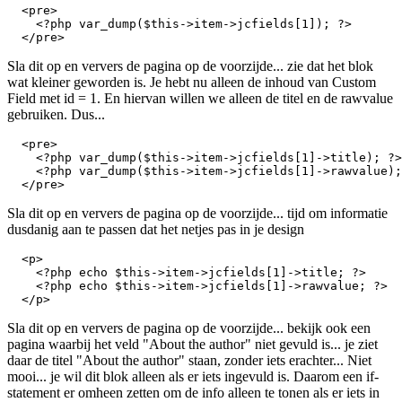
  <pre>

    <?php var_dump($this->item->jcfields[1]); ?>

  </pre>
Sla dit op en ververs de pagina op de voorzijde... zie dat het blok
wat kleiner geworden is. Je hebt nu alleen de inhoud van Custom
Field met id = 1. En hiervan willen we alleen de titel en de rawvalue
gebruiken. Dus...
  <pre>

    <?php var_dump($this->item->jcfields[1]->title); ?>

    <?php var_dump($this->item->jcfields[1]->rawvalue);
  </pre>
Sla dit op en ververs de pagina op de voorzijde... tijd om informatie
dusdanig aan te passen dat het netjes pas in je design
  <p>

    <?php echo $this->item->jcfields[1]->title; ?>

    <?php echo $this->item->jcfields[1]->rawvalue; ?>

  </p>
Sla dit op en ververs de pagina op de voorzijde... bekijk ook een
pagina waarbij het veld "About the author" niet gevuld is... je ziet
daar de titel "About the author" staan, zonder iets erachter... Niet
mooi... je wil dit blok alleen als er iets ingevuld is. Daarom een if-
statement er omheen zetten om de info alleen te tonen als er iets in