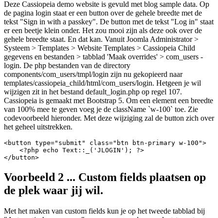
Deze Cassiopeia demo website is gevuld met blog sample data. Op
de pagina login staat er een button over de gehele breedte met de
tekst "Sign in with a passkey". De button met de tekst "Log in" staat
er een beetje klein onder. Het zou mooi zijn als deze ook over de
gehele breedte staat. En dat kan. Vanuit Joomla Administrator >
Systeem > Templates > Website Templates > Cassiopeia Child
gegevens en bestanden > tabblad 'Maak overrides' > com_users -
login. De php bestanden van de directory
components/com_users/tmpl/login zijn nu gekopieerd naar
templates/cassiopeia_child/html/com_users/login. Hetgeen je wil
wijzigen zit in het bestand default_login.php op regel 107.
Cassiopeia is gemaakt met Bootstrap 5. Om een element een breedte
van 100% mee te geven voeg je de className `w-100` toe. Zie
codevoorbeeld hieronder. Met deze wijziging zal de button zich over
het geheel uitstrekken.
<button type="submit" class="btn btn-primary w-100">

    <?php echo Text::_('JLOGIN'); ?>

</button>
Voorbeeld 2 ... Custom fields plaatsen op
de plek waar jij wil.
Met het maken van custom fields kun je op het tweede tabblad bij