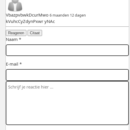
VbazpvbwkDcurMwo
6 maanden 12 dagen
kVuhcCyZdynPxwr yNAc
Reageren
Citaat
Naam *
E-mail *