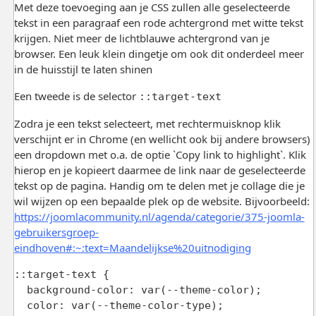
Met deze toevoeging aan je CSS zullen alle geselecteerde
tekst in een paragraaf een rode achtergrond met witte tekst
krijgen. Niet meer de lichtblauwe achtergrond van je
browser. Een leuk klein dingetje om ook dit onderdeel meer
in de huisstijl te laten shinen
Een tweede is de selector
::target-text
Zodra je een tekst selecteert, met rechtermuisknop klik
verschijnt er in Chrome (en wellicht ook bij andere browsers)
een dropdown met o.a. de optie `Copy link to highlight`. Klik
hierop en je kopieert daarmee de link naar de geselecteerde
tekst op de pagina. Handig om te delen met je collage die je
wil wijzen op een bepaalde plek op de website. Bijvoorbeeld:
https://joomlacommunity.nl/agenda/categorie/375-joomla-
gebruikersgroep-
eindhoven#:~:text=Maandelijkse%20uitnodiging
::target-text {

  background-color: var(--theme-color);

  color: var(--theme-color-type);
