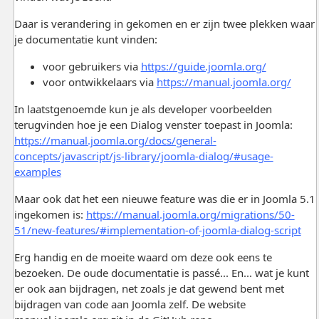
Daar is verandering in gekomen en er zijn twee plekken waar
je documentatie kunt vinden:
voor gebruikers via
https://guide.joomla.org/
voor ontwikkelaars via
https://manual.joomla.org/
In laatstgenoemde kun je als developer voorbeelden
terugvinden hoe je een Dialog venster toepast in Joomla:
https://manual.joomla.org/docs/general-
concepts/javascript/js-library/joomla-dialog/#usage-
examples
Maar ook dat het een nieuwe feature was die er in Joomla 5.1
ingekomen is:
https://manual.joomla.org/migrations/50-
51/new-features/#implementation-of-joomla-dialog-script
Erg handig en de moeite waard om deze ook eens te
bezoeken. De oude documentatie is passé... En... wat je kunt
er ook aan bijdragen, net zoals je dat gewend bent met
bijdragen van code aan Joomla zelf. De website