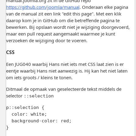
manual.joomla.org zit in de GitHub repo
https://github.com/joomla/manual
. Onderaan elke pagina
van de manual zit een link "edit this page". Met een klik
daarop kom je in GitHub om die betreffende pagina te
bewerken. Bij opslaan wordt niet je wijziging doorgevoerd,
maar een pull request aangemaakt waarmee je kunt
verzoeken de wijziging door te voeren.
CSS
Een JUG040 waarbij Hans niet iets met CSS laat zien is er
eentje waarbij Hans niet aanwezig is. Hij kan het niet laten
om iets groots / kleins te tonen.
Ditmaal de opmaak van geselecteerde tekst middels de
selector
::selection
p::selection {

  color: white;

  background-color: red;
