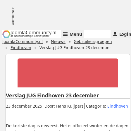
JoomlaCommunity.nl
Menu
Logi
de Nederlandstalige Joomla!-portal
JoomlaCommunity.nl
Nieuws
Gebruikersgroepen
Eindhoven
Verslag JUG Eindhoven 23 december
Verslag JUG Eindhoven 23 december
Gepubliceerd:
.
.
.
23 december 2025
Door: Hans Kuijpers
Categorie:
Eindhoven
De kortste dag is geweest. Het is officieel winter en de dagen