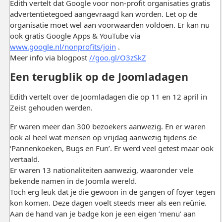
Edith vertelt dat Google voor non-profit organisaties gratis
advertentietegoed aangevraagd kan worden. Let op de
organisatie moet wel aan voorwaarden voldoen. Er kan nu
ook gratis Google Apps & YouTube via
www.google.nl/nonprofits/join
.
Meer info via blogpost
//goo.gl/O3zSkZ
Een terugblik op de Joomladagen
Edith vertelt over de Joomladagen die op 11 en 12 april in
Zeist gehouden werden.
Er waren meer dan 300 bezoekers aanwezig. En er waren
ook al heel wat mensen op vrijdag aanwezig tijdens de
‘Pannenkoeken, Bugs en Fun’. Er werd veel getest maar ook
vertaald.
Er waren 13 nationaliteiten aanwezig, waaronder vele
bekende namen in de Joomla wereld.
Toch erg leuk dat je die gewoon in de gangen of foyer tegen
kon komen. Deze dagen voelt steeds meer als een reünie.
Aan de hand van je badge kon je een eigen ‘menu’ aan