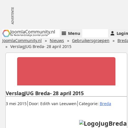
JoomlaCommunity.nl
Menu
Logi
de Nederlandstalige Joomla!-portal
JoomlaCommunity.nl
Nieuws
Gebruikersgroepen
Bred
VerslagJUG Breda- 28 april 2015
VerslagJUG Breda- 28 april 2015
Gepubliceerd:
.
.
.
3 mei 2015
Door: Edith van Leeuwen
Categorie:
Breda