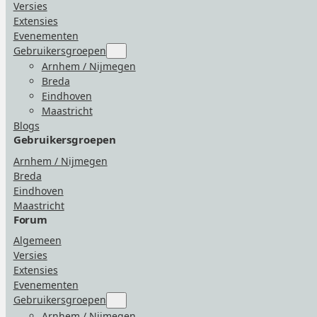
Versies
Extensies
Evenementen
Gebruikersgroepen
Submenu
for
Arnhem / Nijmegen
“Gebruikersgroepen”
Breda
Eindhoven
Maastricht
Blogs
Gebruikersgroepen
Arnhem / Nijmegen
Breda
Eindhoven
Maastricht
Forum
Algemeen
Versies
Extensies
Evenementen
Gebruikersgroepen
Submenu
for
Arnhem / Nijmegen