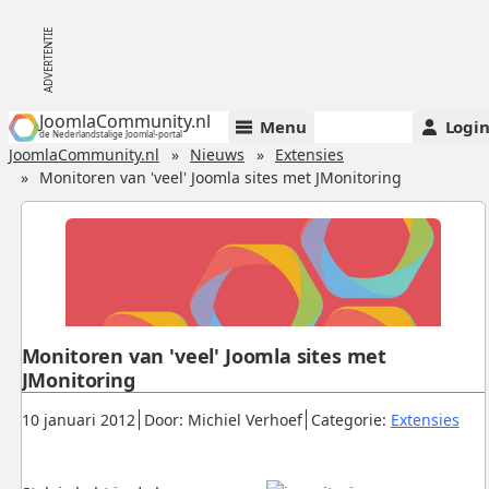
JoomlaCommunity.nl
Menu
Logi
de Nederlandstalige Joomla!-portal
JoomlaCommunity.nl
Nieuws
Extensies
Monitoren van 'veel' Joomla sites met JMonitoring
Monitoren van 'veel' Joomla sites met
JMonitoring
Gepubliceerd:
.
.
.
10 januari 2012
Door: Michiel Verhoef
Categorie:
Extensies