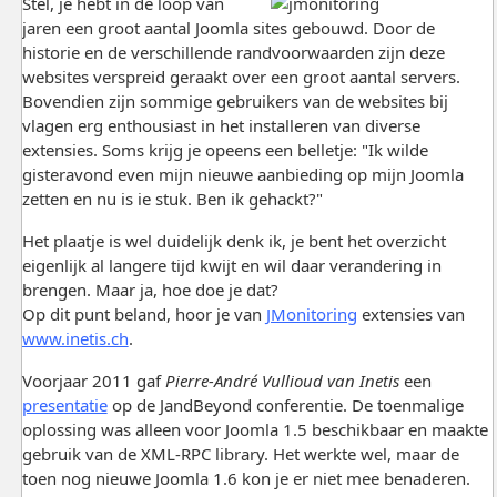
Stel, je hebt in de loop van
jaren een groot aantal Joomla sites gebouwd. Door de
historie en de verschillende randvoorwaarden zijn deze
websites verspreid geraakt over een groot aantal servers.
Bovendien zijn sommige gebruikers van de websites bij
vlagen erg enthousiast in het installeren van diverse
extensies. Soms krijg je opeens een belletje: "Ik wilde
gisteravond even mijn nieuwe aanbieding op mijn Joomla
zetten en nu is ie stuk. Ben ik gehackt?"
Het plaatje is wel duidelijk denk ik, je bent het overzicht
eigenlijk al langere tijd kwijt en wil daar verandering in
brengen. Maar ja, hoe doe je dat?
Op dit punt beland, hoor je van
JMonitoring
extensies van
www.inetis.ch
.
Voorjaar 2011 gaf
Pierre-André Vullioud van Inetis
een
presentatie
op de JandBeyond conferentie. De toenmalige
oplossing was alleen voor Joomla 1.5 beschikbaar en maakte
gebruik van de XML-RPC library. Het werkte wel, maar de
toen nog nieuwe Joomla 1.6 kon je er niet mee benaderen.