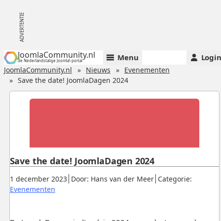
JoomlaCommunity.nl
Menu
Logi
de Nederlandstalige Joomla!-portal
JoomlaCommunity.nl
Nieuws
Evenementen
Save the date! JoomlaDagen 2024
Save the date! JoomlaDagen 2024
Gepubliceerd:
.
.
1 december 2023
Door: Hans van der Meer
Categorie:
.
Evenementen