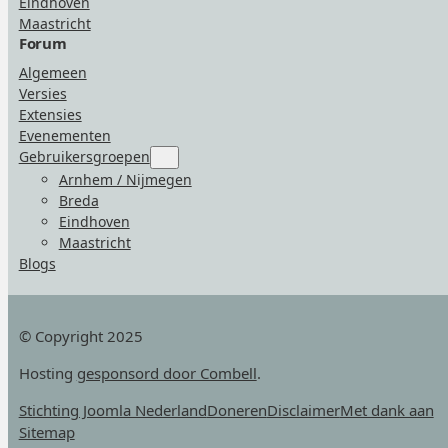
Eindhoven
Maastricht
Forum
Algemeen
Versies
Extensies
Evenementen
Gebruikersgroepen
Submenu
for
Arnhem / Nijmegen
“Gebruikersgroepen”
Breda
Eindhoven
Maastricht
Blogs
© Copyright 2025
Hosting
gesponsord door Combell
.
Stichting Joomla Nederland
Doneren
Disclaimer
Met dank aan
Sitemap