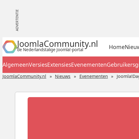
JoomlaCommunity.nl
Home
Nieu
de Nederlandstalige Joomla!-portal
Algemeen
Versies
Extensies
Evenementen
Gebruikers
JoomlaCommunity.nl
Nieuws
Evenementen
Joomla!Da