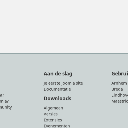
n
Aan de slag
Gebru
Je eerste Joomla site
Arnhem 
Documentatie
Breda
la?
Eindhov
Downloads
mla?
Maastric
unity
Algemeen
Versies
Extensies
Evenementen