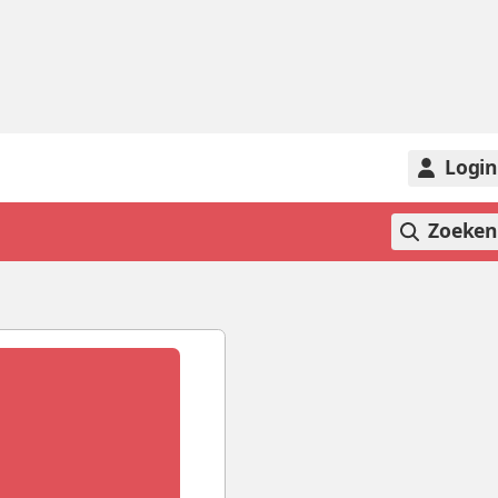
Logi
Zoeke