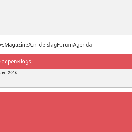
ws
Magazine
Aan de slag
Forum
Agenda
groepen
Blogs
gen 2016