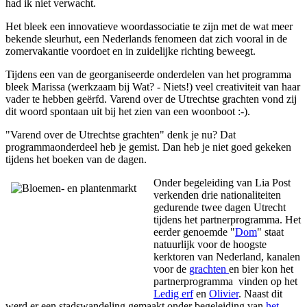
had ik niet verwacht.
Het bleek een innovatieve woordassociatie te zijn met de wat meer
bekende sleurhut, een Nederlands fenomeen dat zich vooral in de
zomervakantie voordoet en in zuidelijke richting beweegt.
Tijdens een van de georganiseerde onderdelen van het programma
bleek Marissa (werkzaam bij Wat? - Niets!) veel creativiteit van haar
vader te hebben geërfd. Varend over de Utrechtse grachten vond zij
dit woord spontaan uit bij het zien van een woonboot :-).
"Varend over de Utrechtse grachten" denk je nu? Dat
programmaonderdeel heb je gemist. Dan heb je niet goed gekeken
tijdens het boeken van de dagen.
Onder begeleiding van Lia Post
verkenden drie nationaliteiten
gedurende twee dagen Utrecht
tijdens het partnerprogramma. Het
eerder genoemde "
Dom
" staat
natuurlijk voor de hoogste
kerktoren van Nederland, kanalen
voor de
grachten
en bier kon het
partnerprogramma vinden op het
Ledig erf
en
Olivier
. Naast dit
werd er een stadswandeling gemaakt onder begeleiding van
het