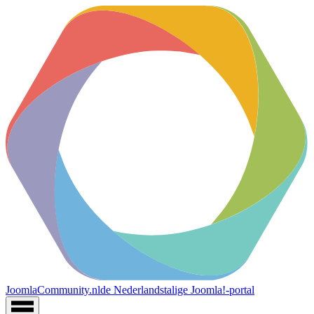
JoomlaCommunity.nl
de Nederlandstalige Joomla!-portal