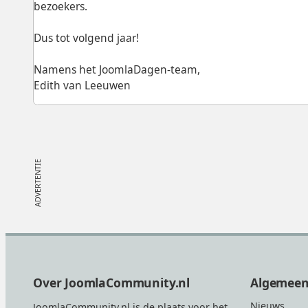
bezoekers.
Dus tot volgend jaar!
Namens het JoomlaDagen-team,
Edith van Leeuwen
Footer
Over JoomlaCommunity.nl
Algemee
Nieuws
JoomlaCommunity.nl is de plaats voor het