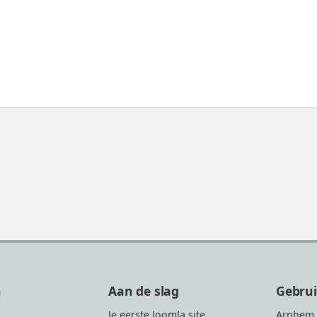
n
Aan de slag
Gebru
Je eerste Joomla site
Arnhem 