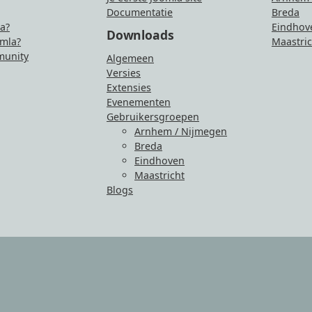
Documentatie
Breda
la?
Eindhov
Downloads
mla?
Maastric
unity
Algemeen
Versies
Extensies
Evenementen
Gebruikersgroepen
Arnhem / Nijmegen
Breda
Eindhoven
Maastricht
Blogs