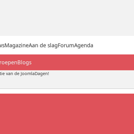
ws
Magazine
Aan de slag
Forum
Agenda
groepen
Blogs
tie van de JoomlaDagen!