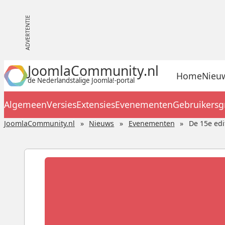
JoomlaCommunity.nl
Home
Nieu
de Nederlandstalige Joomla!-portal
Algemeen
Versies
Extensies
Evenementen
Gebruikers
JoomlaCommunity.nl
Nieuws
Evenementen
De 15e edi