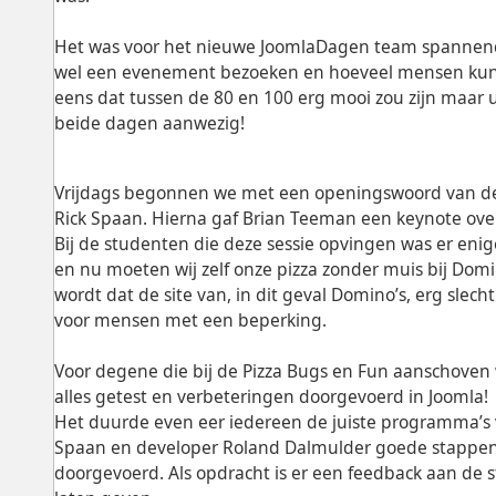
Het was voor het nieuwe JoomlaDagen team spannend 
wel een evenement bezoeken en hoeveel mensen kun
eens dat tussen de 80 en 100 erg mooi zou zijn maar 
beide dagen aanwezig!
Vrijdags begonnen we met een openingswoord van de 
Rick Spaan. Hierna gaf Brian Teeman een keynote over 
Bij de studenten die deze sessie opvingen was er enig
en nu moeten wij zelf onze pizza zonder muis bij Domin
wordt dat de site van, in dit geval Domino’s, erg slech
voor mensen met een beperking.
Voor degene die bij de Pizza Bugs en Fun aanschoven 
alles getest en verbeteringen doorgevoerd in Joomla!
Het duurde even eer iedereen de juiste programma’s 
Spaan en developer Roland Dalmulder goede stappen g
doorgevoerd. Als opdracht is er een feedback aan de