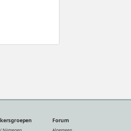
ikersgroepen
Forum
/ Nijmegen
Algemeen