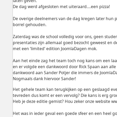
laten geven.
De dag werd afgesloten met uiteraard….een pizza!
De overige deelnemers van de dag kregen later hun pi
borrel gehouden.
Zaterdag was de school volledig voor ons, geen stud
presentaties zijn allemaal goed bezocht geweest en 
met een ‘limited’ edition JoomlaDagen mok.
Aan het einde zag het team toch nog kans om een la
en er volgde een dankwoord door Rick Spaan aan alle
dankwoord aan Sander Potjer die immers de JoomlaDa
Nogmaals dank hiervoor Sander!
Het gehele team kan terugkijken op een geslaagd eve
tevreden dus komt er een vervolg? Die kans is erg gro
Heb je deze editie gemist? Hou zeker onze website w
Het was in ieder geval een goede sfeer en een heel g