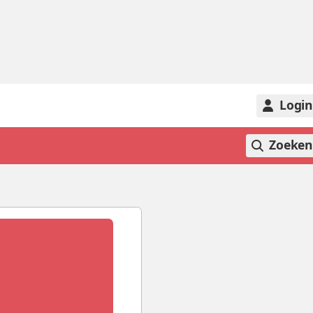
Logi
Zoeke