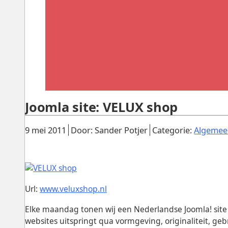
Joomla site: VELUX shop
Gepubliceerd:
.
.
9 mei 2011
Door: Sander Potjer
Categorie:
Algemee
Url:
www.veluxshop.nl
Elke maandag tonen wij een Nederlandse Joomla! site 
websites uitspringt qua vormgeving, originaliteit, ge