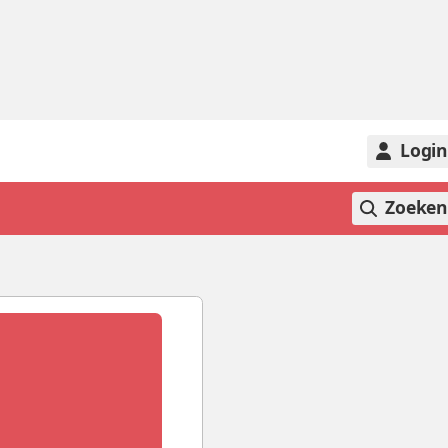
Logi
Zoeke