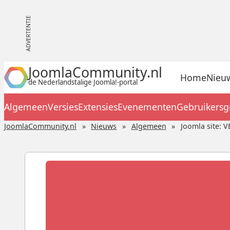
JoomlaCommunity.nl
Home
Nieu
de Nederlandstalige Joomla!-portal
Algemeen
Versies
Extensies
Evenementen
Gebruikers
JoomlaCommunity.nl
Nieuws
Algemeen
Joomla site: 