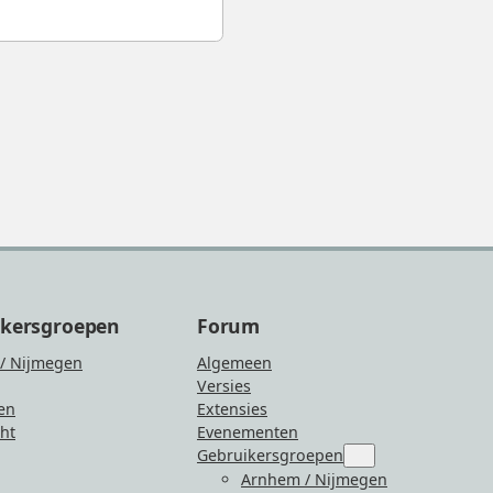
ikersgroepen
Forum
/ Nijmegen
Algemeen
Versies
en
Extensies
ht
Evenementen
Gebruikersgroepen
Submenu
for
Arnhem / Nijmegen
“Gebruikersgroepen