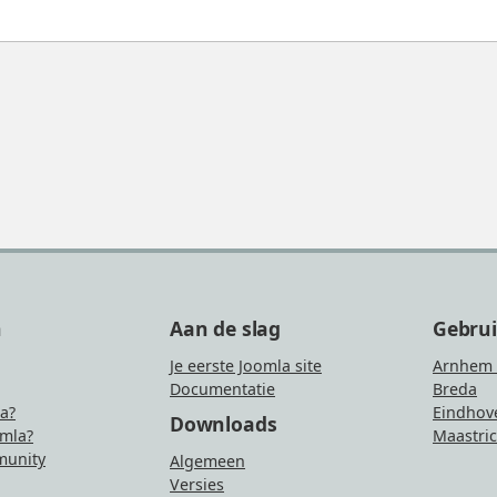
n
Aan de slag
Gebru
Je eerste Joomla site
Arnhem 
Documentatie
Breda
la?
Eindhov
Downloads
mla?
Maastric
unity
Algemeen
Versies