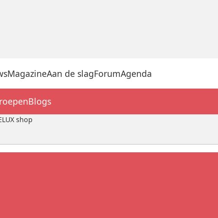
ws
Magazine
Aan de slag
Forum
Agenda
groepen
Blogs
VELUX shop