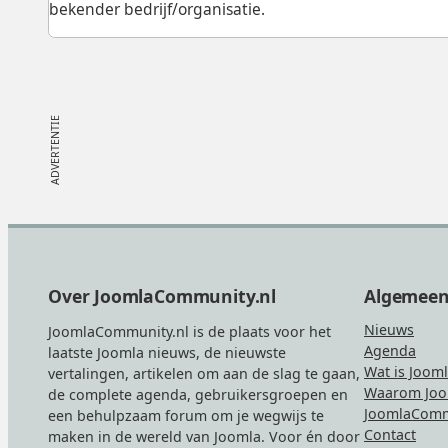
bekender bedrijf/organisatie.
Footer
Over JoomlaCommunity.nl
Algemee
Nieuws
JoomlaCommunity.nl is de plaats voor het
Agenda
laatste Joomla nieuws, de nieuwste
Wat is Joom
vertalingen, artikelen om aan de slag te gaan,
Waarom Joo
de complete agenda, gebruikersgroepen en
JoomlaComm
een behulpzaam forum om je wegwijs te
Contact
maken in de wereld van Joomla. Voor én door