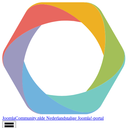
JoomlaCommunity.nl
de Nederlandstalige Joomla!-portal