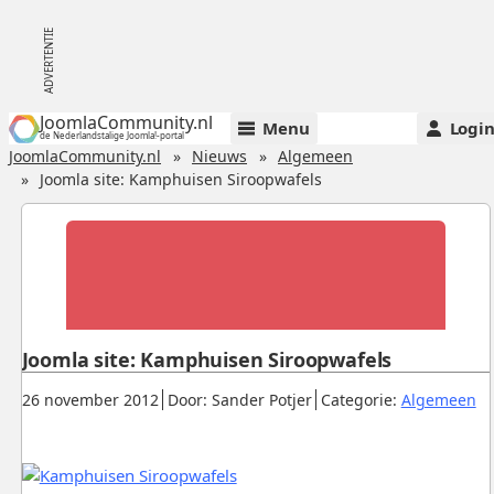
JoomlaCommunity.nl
Menu
Logi
de Nederlandstalige Joomla!-portal
JoomlaCommunity.nl
Nieuws
Algemeen
Joomla site: Kamphuisen Siroopwafels
Joomla site: Kamphuisen Siroopwafels
Gepubliceerd:
.
.
.
26 november 2012
Door: Sander Potjer
Categorie:
Algemeen