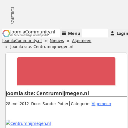
JoomlaCommunity.nl
Menu
Logi
de Nederlandstalige Joomla!-portal
JoomlaCommunity.nl
Nieuws
Algemeen
Joomla site: Centrumnijmegen.nl
Joomla site: Centrumnijmegen.nl
Gepubliceerd:
.
.
.
28 mei 2012
Door: Sander Potjer
Categorie:
Algemeen