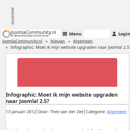
JoomlaCommunity.nl
Menu
Logi
de Nederlandstalige Joomla!-portal
JoomlaCommunity.nl
Nieuws
Algemeen
Infographic: Moet ik mijn website upgraden naar Joomla! 2.5
Infographic: Moet ik mijn website upgraden
naar Joomla! 2.5?
Gepubliceerd:
.
.
.
13 januari 2012
Door: Theo van der Zee
Categorie:
Algemeen