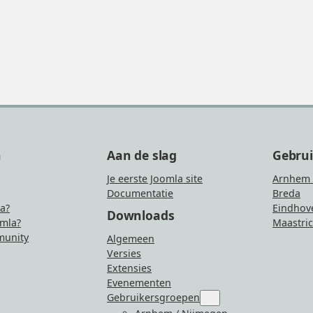
n
Aan de slag
Gebru
Je eerste Joomla site
Arnhem 
Documentatie
Breda
la?
Eindhov
Downloads
mla?
Maastric
unity
Algemeen
Versies
Extensies
Evenementen
Gebruikersgroepen
Submenu
for