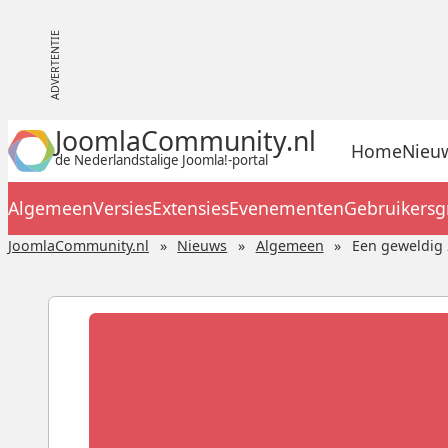
JoomlaCommunity.nl
Home
Nieu
de Nederlandstalige Joomla!-portal
Algemeen
Versies
Extensies
Evenementen
Gebruikers
JoomlaCommunity.nl
Nieuws
Algemeen
Een geweldig