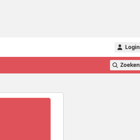
Logi
Zoeke