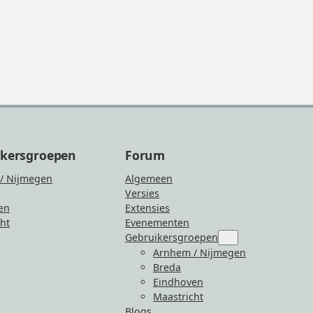
ikersgroepen
Forum
/ Nijmegen
Algemeen
Versies
en
Extensies
ht
Evenementen
Gebruikersgroepen
Submenu
for
Arnhem / Nijmegen
“Gebruikersgroepen
Breda
Eindhoven
Maastricht
Blogs