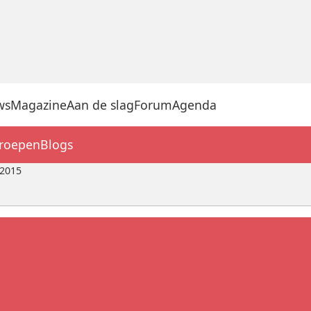
ws
Magazine
Aan de slag
Forum
Agenda
groepen
Blogs
 2015