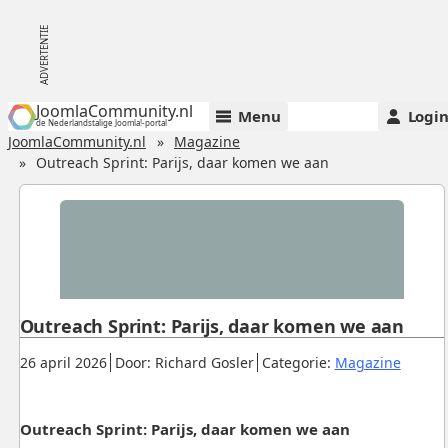
JoomlaCommunity.nl
Menu
Logi
de Nederlandstalige Joomla!-portal
JoomlaCommunity.nl
Magazine
Outreach Sprint: Parijs, daar komen we aan
Outreach Sprint: Parijs, daar komen we aan
Gepubliceerd:
.
.
.
26 april 2026
Door: Richard Gosler
Categorie:
Magazine
Outreach Sprint: Parijs, daar komen we aan