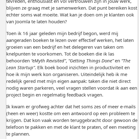
tevreden, enthousiast en vol vertrouwen zijn in jouw werk,
blijven ze graag met je samenwerken. Dat punt bereiken kost
echter soms wat moeite. Wat kan je doen om je klanten ook
van Joomla te laten houden?
Toen ik 16 jaar geleden mijn bedrijf begon, werd mij
aangeraden boeken te lezen over effectief werken, het laten
groeien van een bedrijf en het delegeren van taken om
knelpunten te voorkomen. Tot de boeken die ik las
behoorden
“eMyth Revisited”
,
“Getting Things Done”
en
“The
Lean Startup”
. Elk boek bood inzichten in productiviteit en
hoe ik mijn werk kon organiseren. Uiteindelijk heb ik me
redelijk gered met mijn eigen aanpak: taken die niet direct
nodig waren parkeren, veel vragen stellen voordat ik aan een
project begin en regelmatig feedback vragen.
Ik kwam er grofweg achter dat het soms zes of meer e-mails
(heen en weer) kostte om een antwoord op een probleem te
krijgen. Dat kon vaak worden teruggebracht door gewoon de
telefoon te pakken en met de klant te praten, of een meeting
te plannen.