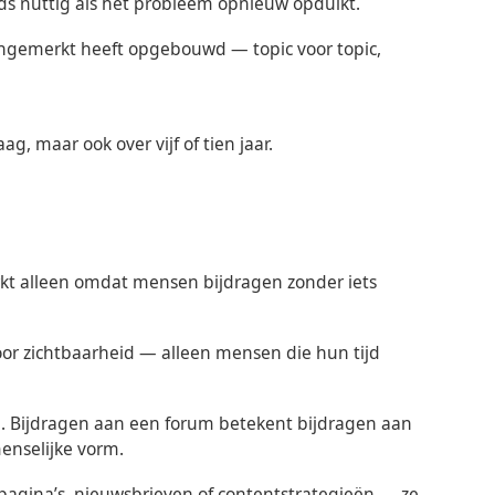
eds nuttig als het probleem opnieuw opduikt.
ongemerkt heeft opgebouwd — topic voor topic,
ag, maar ook over vijf of tien jaar.
rkt alleen omdat mensen bijdragen zonder iets
r zichtbaarheid — alleen mensen die hun tijd
n. Bijdragen aan een forum betekent bijdragen aan
enselijke vorm.
gina’s, nieuwsbrieven of contentstrategieën — ze