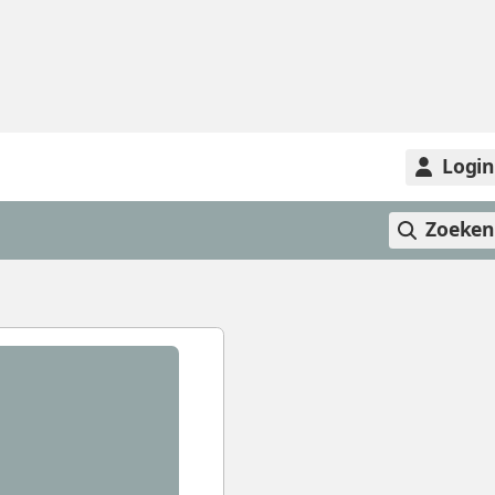
Logi
Zoeke