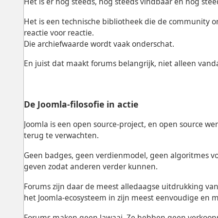
Het is er nog steeds, nog steeds vindbaar en nog ste
Het is een technische bibliotheek die de community 
reactie voor reactie.
Die archiefwaarde wordt vaak onderschat.
En juist dat maakt forums belangrijk, niet alleen vanda
De Joomla-filosofie in actie
Joomla is een open source-project, en open source we
terug te verwachten.
Geen badges, geen verdienmodel, geen algoritmes voo
geven zodat anderen verder kunnen.
Forums zijn daar de meest alledaagse uitdrukking va
het Joomla-ecosysteem in zijn meest eenvoudige en m
Forums maken geen lawaai. Ze hebben geen verkooppa