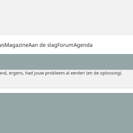
ws
Magazine
Aan de slag
Forum
Agenda
nd, ergens, had jouw probleem al eerder! (en de oplossing)