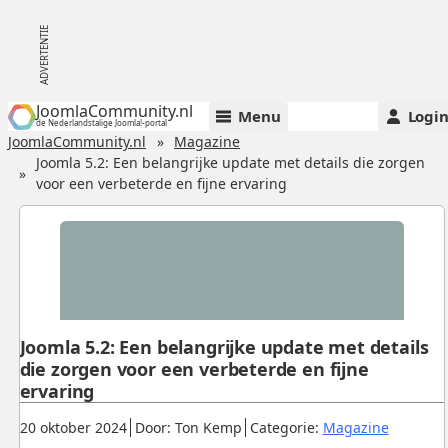
JoomlaCommunity.nl
Menu
Logi
de Nederlandstalige Joomla!-portal
JoomlaCommunity.nl
Magazine
Joomla 5.2: Een belangrijke update met details die zorgen
voor een verbeterde en fijne ervaring
Joomla 5.2: Een belangrijke update met details
die zorgen voor een verbeterde en fijne
ervaring
Gepubliceerd:
.
.
.
20 oktober 2024
Door: Ton Kemp
Categorie:
Magazine