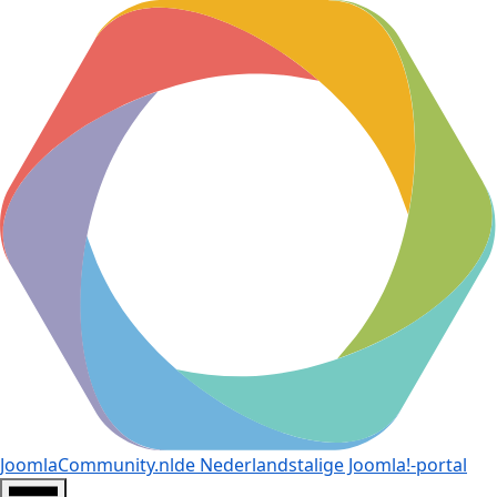
JoomlaCommunity.nl
de Nederlandstalige Joomla!-portal