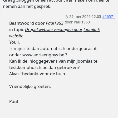
Graag
Inloggen
of
een account aanmaken
om deel te
nemen aan het gesprek.
29 mei 2026 12:05
#26571
door
Paul1953
Beantwoord door
Paul1953
in topic
Drupal website vervangen door Joomla 5
website
Youll,
Is mijn site dan automatisch ondergebracht
onder
www.adriaenghys.be
?
Kan ik de inloggegevens van mijn joomlasite
test.kemphosch.be dan gebruiken?
Alvast bedankt voor de hulp.
Vriendelijke groeten,
Paul