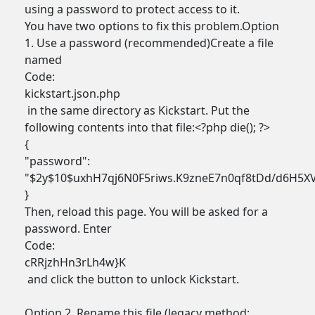
using a password to protect access to it.
You have two options to fix this problem.Option
1. Use a password (recommended)Create a file
named
Code:
kickstart.json.php
in the same directory as Kickstart. Put the
following contents into that file:<?php die(); ?>
{
"password":
"$2y$10$uxhH7qj6N0F5riws.K9zneE7n0qf8tDd/d6H5X
}
Then, reload this page. You will be asked for a
password. Enter
Code:
cRRjzhHn3rLh4w}K
and click the button to unlock Kickstart.
Option 2. Rename this file (legacy method;