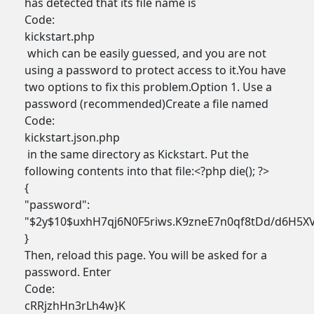
has detected that its file name is
Code:
kickstart.php
which can be easily guessed, and you are not
using a password to protect access to it.You have
two options to fix this problem.Option 1. Use a
password (recommended)Create a file named
Code:
kickstart.json.php
in the same directory as Kickstart. Put the
following contents into that file:<?php die(); ?>
{
"password":
"$2y$10$uxhH7qj6N0F5riws.K9zneE7n0qf8tDd/d6H5X
}
Then, reload this page. You will be asked for a
password. Enter
Code:
cRRjzhHn3rLh4w}K